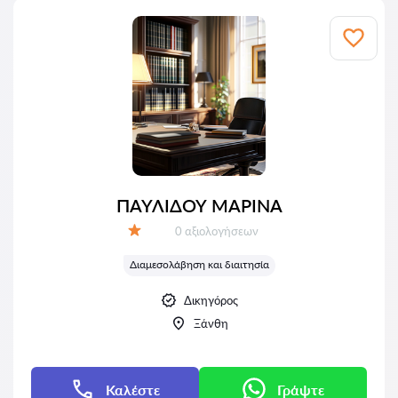
ΠΑΥΛΙΔΟΥ ΜΑΡΙΝΑ
Αξιολογήσεις:
0 αξιολογήσεων
Αξιολόγηση:
Διαμεσολάβηση και διαιτησία
Δικηγόρος
Ξάνθη
Καλέστε
Γράψτε