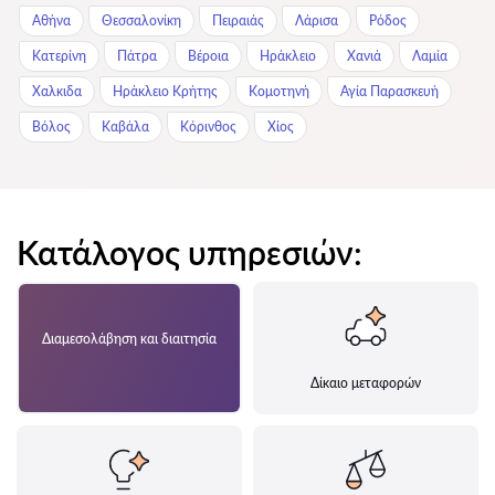
Αθήνα
Θεσσαλονίκη
Πειραιάς
Λάρισα
Ρόδος
Κατερίνη
Πάτρα
Βέροια
Ηράκλειο
Χανιά
Λαμία
Χαλκιδα
Ηράκλειο Κρήτης
Κομοτηνή
Αγία Παρασκευή
Βόλος
Καβάλα
Κόρινθος
Χίος
Κατάλογος υπηρεσιών:
Διαμεσολάβηση και διαιτησία
Δίκαιο μεταφορών