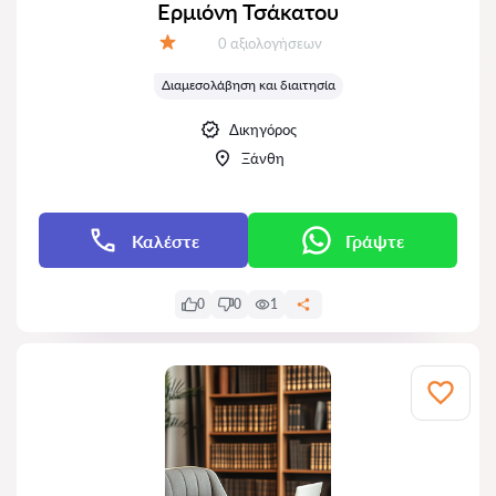
Ερμιόνη Τσάκατου
Αξιολογήσεις:
0 αξιολογήσεων
Αξιολόγηση:
Διαμεσολάβηση και διαιτησία
Δικηγόρος
Ξάνθη
Καλέστε
Γράψτε
0
0
1