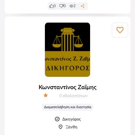
0
0
2
Κωνσταντίνος Ζαΐμης
Αξιολογήσεις:
0 αξιολογήσεων
Αξιολόγηση:
Διαμεσολάβηση και διαιτησία
Δικηγόρος
Ξάνθη