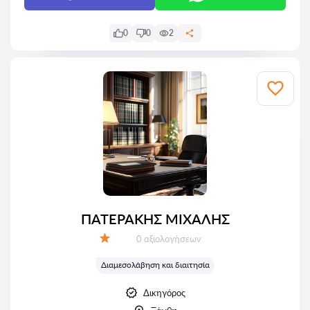
0
0
2
ΠΑΤΕΡΑΚΗΣ ΜΙΧΑΛΗΣ
Αξιολογήσεις:
0 αξιολογήσεων
Αξιολόγηση:
Διαμεσολάβηση και διαιτησία
Δικηγόρος