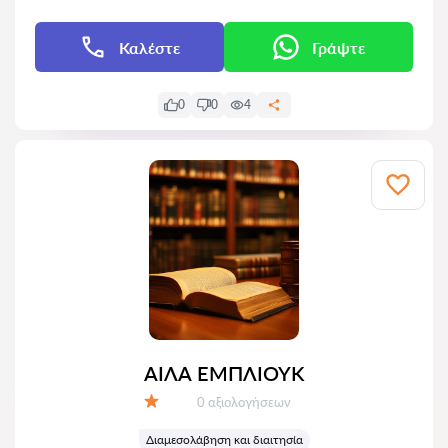
Καλέστε
Γράψτε
0
0
4
ΑΙΛΑ ΕΜΠΛΙΟΥΚ
Αξιολογήσεις:
0 αξιολογήσεων
Αξιολόγηση:
Διαμεσολάβηση και διαιτησία