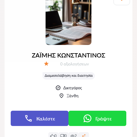
ΖΑΪΜΗΣ ΚΩΝΣΤΑΝΤΙΝΟΣ
Αξιολογήσεις:
0 αξιολογήσεων
Αξιολόγηση:
Διαμεσολάβηση και διαιτησία
Δικηγόρος
Ξάνθη
Καλέστε
Γράψτε
0
0
2