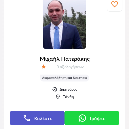
Μιχαήλ Πατεράκης
Αξιολογήσεις:
0 αξιολογήσεων
Αξιολόγηση:
Διαμεσολάβηση και διαιτησία
Δικηγόρος
Ξάνθη
Καλέστε
Γράψτε