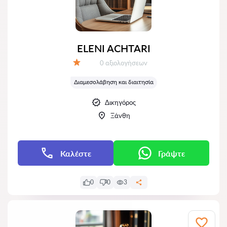
ELENI ACHTARI
Αξιολογήσεις:
0 αξιολογήσεων
Αξιολόγηση:
Διαμεσολάβηση και διαιτησία
Δικηγόρος
Ξάνθη
Καλέστε
Γράψτε
0
0
3