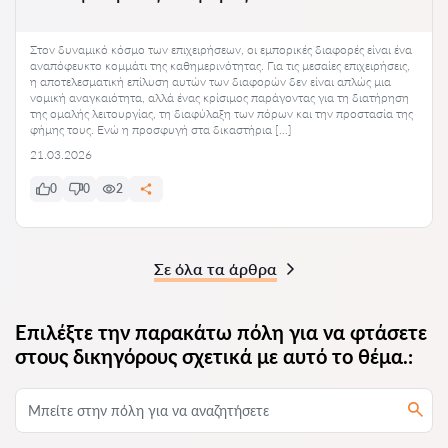
Στον δυναμικό κόσμο των επιχειρήσεων, οι εμπορικές διαφορές είναι ένα
αναπόφευκτο κομμάτι της καθημερινότητας. Για τις μεσαίες επιχειρήσεις,
η αποτελεσματική επίλυση αυτών των διαφορών δεν είναι απλώς μια
νομική αναγκαιότητα, αλλά ένας κρίσιμος παράγοντας για τη διατήρηση
της ομαλής λειτουργίας, τη διαφύλαξη των πόρων και την προστασία της
φήμης τους. Ενώ η προσφυγή στα δικαστήρια […]
21.03.2026
0
0
2
Σε όλα τα άρθρα
Επιλέξτε την παρακάτω πόλη για να φτάσετε
στους δικηγόρους σχετικά με αυτό το θέμα.: