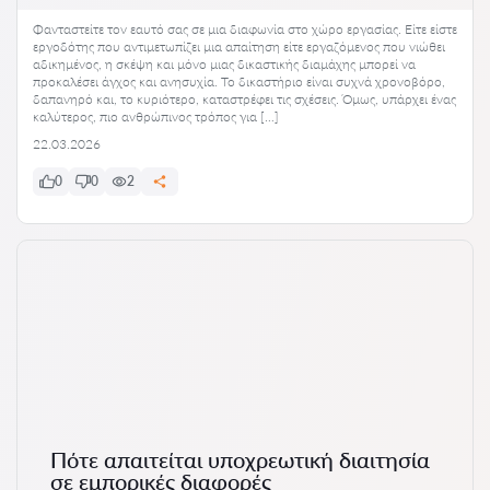
Φανταστείτε τον εαυτό σας σε μια διαφωνία στο χώρο εργασίας. Είτε είστε
εργοδότης που αντιμετωπίζει μια απαίτηση είτε εργαζόμενος που νιώθει
αδικημένος, η σκέψη και μόνο μιας δικαστικής διαμάχης μπορεί να
προκαλέσει άγχος και ανησυχία. Το δικαστήριο είναι συχνά χρονοβόρο,
δαπανηρό και, το κυριότερο, καταστρέφει τις σχέσεις. Όμως, υπάρχει ένας
καλύτερος, πιο ανθρώπινος τρόπος για […]
22.03.2026
0
0
2
Πότε απαιτείται υποχρεωτική διαιτησία
σε εμπορικές διαφορές