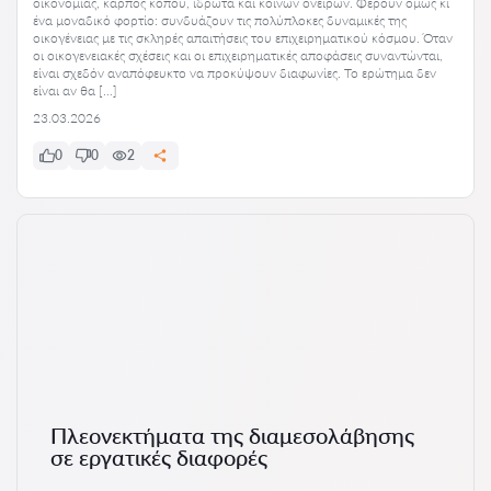
οικονομίας, καρπός κόπου, ιδρώτα και κοινών ονείρων. Φέρουν όμως κι
ένα μοναδικό φορτίο: συνδυάζουν τις πολύπλοκες δυναμικές της
οικογένειας με τις σκληρές απαιτήσεις του επιχειρηματικού κόσμου. Όταν
οι οικογενειακές σχέσεις και οι επιχειρηματικές αποφάσεις συναντώνται,
είναι σχεδόν αναπόφευκτο να προκύψουν διαφωνίες. Το ερώτημα δεν
είναι αν θα […]
23.03.2026
0
0
2
Πλεονεκτήματα της διαμεσολάβησης
σε εργατικές διαφορές