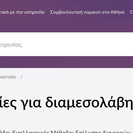
τικά με την υπηρεσία
Συμβουλευτική νομικού στο Αθήνα
Ό
ιαιτησία
ες για διαμεσολάβη
λάδα: Εναλλακτικές Μέθοδοι Επίλυσης Διαφορών