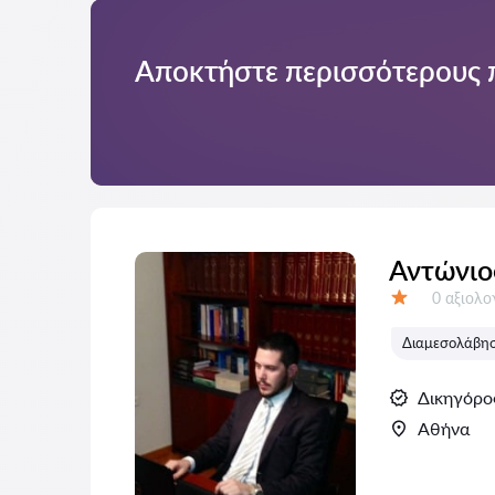
Αποκτήστε περισσότερους 
Αντώνιο
Αξιολογή
0 αξιολ
Αξιολόγηση:
Διαμεσολάβηση
Δικηγόρο
Αθήνα