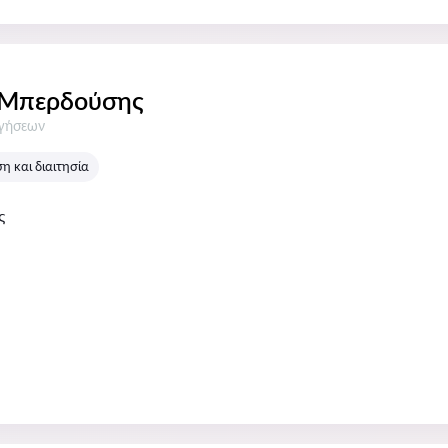
 Μπερδούσης
σεις:
ογήσεων
 και διαιτησία
ς