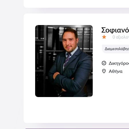
Σοφιανό
Αξιολογή
0 αξιολ
Αξιολόγηση:
Διαμεσολάβηση
Δικηγόρο
Αθήνα