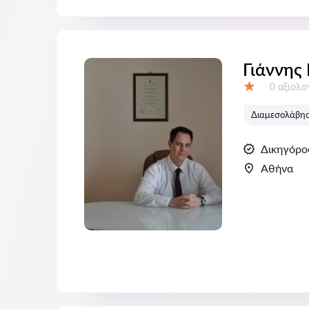
Γιάννης
Αξιολογή
0 αξιολ
Αξιολόγηση:
Διαμεσολάβηση
Δικηγόρο
Αθήνα