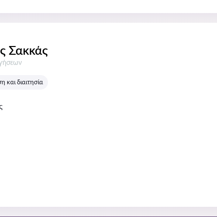
ς Σακκάς
σεις:
ογήσεων
 και διαιτησία
ς