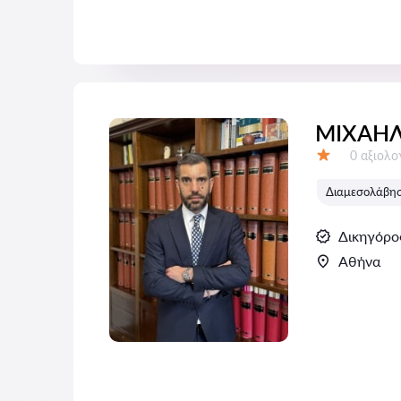
ΜΙΧΑΗΛ
Αξιολογή
0 αξιολ
Αξιολόγηση:
Διαμεσολάβηση
Δικηγόρο
Αθήνα