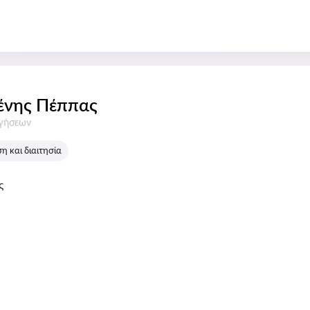
ένης Πέππας
σεις:
ογήσεων
 και διαιτησία
ς