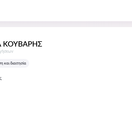
 ΚΟΥΒΑΡΗΣ
σεις:
ογήσεων
 και διαιτησία
ς