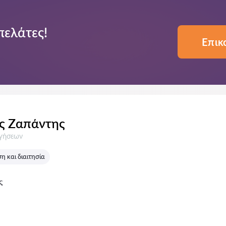
πελάτες!
Επικ
ς Ζαπάντης
σεις:
ογήσεων
 και διαιτησία
ς