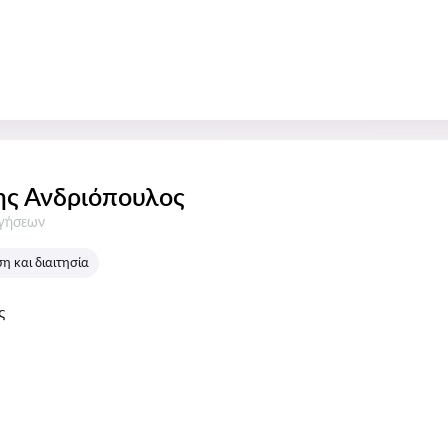
ς Ανδριόπουλος
σεις:
ογήσεων
 και διαιτησία
ς