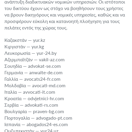
ανάπτυξη διαδικτυακών νομικών υπηρεσιών. Οι ιστότοποι
του δικτύου έχουν ως στόχο να βοηθήσουν τους χρήστες
να βρουν δικηγόρους και νομικές υπηρεσίες, καθώς και να
προσφέρουν εύκολη και κατανοητή πλοήγηση για τους
πελάτες εντός της χώρας τους.
Καζακστάν — yur.kz
Κιργιστάν — yur.kg
Λευκορωσία — yur-24.by
Αζερμπαϊτζάν — vakil-az.com
Σουηδία — advokat-se.com
Γερμανία — anwalte-de.com
Γαλλία — avocats24-fr.com
Μολδαβία — avocati-md.com
Ιταλία — avvocati-it.com
Κροατία — odvjetnici-hr.com
Σερβία — advokati-rs.com
Βουλγαρία — praven-bg.com
Πορτογαλία — advogado-pt.com
Ισπανία — abogados24-es.com
Ουζμπεκιστάν — yur24.uz