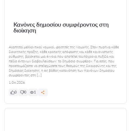
Κανόνες δημοσίου συμφέροντος στη
διοίκηση
Αγαπητοί μελλοντικοί νομικοί, φοιτητές της Νομικής, Στον πυρήνα κάθε
διοικητικής πράξης, κάθε κρατικής απόφασης και κάθε κανονιστικής
ρύθμισης, βρίσκεται μια έννοια που αποτελεί ταυτόχρονα πυξίδα και
πεδίο έντονων διαβουλεύσεων: το δημόσιο συμφέρον. Για εσάς, που
προετοιμάζεστε να στελεχώσετε τους θεσμούς της δικαιοσύνης και της
δημόσιας διοίκησης, η εις βάθος κατανόηση των Κανόνων δημοσίου
συμφέροντος στη […]
1.04.2026
0
0
1