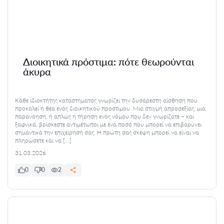
Διοικητικά πρόστιμα: πότε θεωρούνται
άκυρα
Κάθε ιδιοκτήτης καταστήματος γνωρίζει την δυσάρεστη αίσθηση που
προκαλεί η θέα ενός διοικητικού προστίμου. Μια στιγμή απροσεξίας, μια
παρανόηση, ή απλώς η τήρηση ενός νόμου που δεν γνωρίζατε – και
ξαφνικά, βρίσκεστε αντιμέτωποι με ένα ποσό που μπορεί να επιβαρύνει
σημαντικά την επιχείρησή σας. Η πρώτη σας σκέψη μπορεί να είναι να
πληρώσετε και να […]
31.03.2026
0
0
2