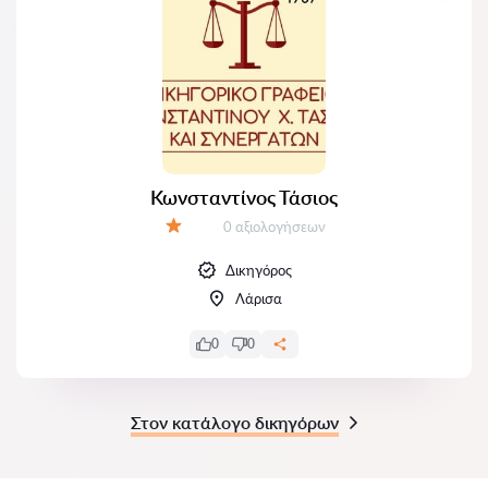
Κωνσταντίνος Τάσιος
Αξιολογήσεις:
0 αξιολογήσεων
Αξιολόγηση:
Δικηγόρος
Λάρισα
0
0
Στον κατάλογο δικηγόρων