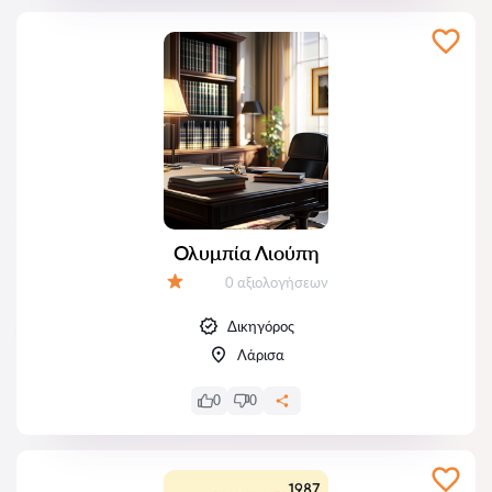
Ολυμπία Λιούπη
Αξιολογήσεις:
0 αξιολογήσεων
Αξιολόγηση:
Δικηγόρος
Λάρισα
0
0