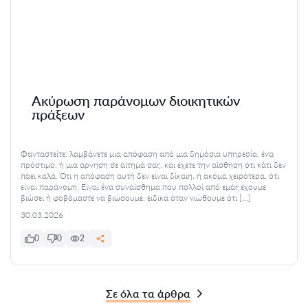
Ακύρωση παράνομων διοικητικών
πράξεων
Φανταστείτε: λαμβάνετε μια απόφαση από μια δημόσια υπηρεσία, ένα
πρόστιμο, ή μια άρνηση σε αίτημά σας, και έχετε την αίσθηση ότι κάτι δεν
πάει καλά. Ότι η απόφαση αυτή δεν είναι δίκαιη, ή ακόμα χειρότερα, ότι
είναι παράνομη. Είναι ένα συναίσθημα που πολλοί από εμάς έχουμε
βιώσει ή φοβόμαστε να βιώσουμε, ειδικά όταν νιώθουμε ότι […]
30.03.2026
0
0
2
Σε όλα τα άρθρα