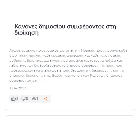
Κανόνες δημοσίου συμφέροντος στη
διοίκηση
Αγαπητοί μελλοντικοί νομικοί, φοιτητές της Νομικής, Στον πυρήνα κάθε
διοικητικής πράξης, κάθε κρατικής απόφασης και κάθε κανονιστικής
ρύθμισης, βρίσκεται μια έννοια που αποτελεί ταυτόχρονα πυξίδα και
πεδίο έντονων διαβουλεύσεων: το δημόσιο συμφέρον. Για εσάς, που
προετοιμάζεστε να στελεχώσετε τους θεσμούς της δικαιοσύνης και της
δημόσιας διοίκησης, η εις βάθος κατανόηση των Κανόνων δημοσίου
συμφέροντος στη […]
1.04.2026
0
0
1