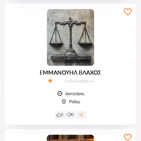
ΕΜΜΑΝΟΥΗΛ ΒΛΑΧΟΣ
Αξιολογήσεις:
0 αξιολογήσεων
Αξιολόγηση:
Δικηγόρος
Ρόδος
0
0