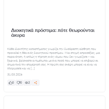
Διοικητικά πρόστιμα: πότε θεωρούνται
άκυρα
Κάθε ιδιοκτήτης καταστήματος γνωρίζει την δυσάρεστη αίσθηση που
προκαλεί η θέα ενός διοικητικού προστίμου. Μια στιγμή απροσεξίας, μια
παρανόηση, ή απλώς η τήρηση ενός νόμου που δεν γνωρίζατε – και
ξαφνικά, βρίσκεστε αντιμέτωποι με ένα ποσό που μπορεί να επιβαρύνει
σημαντικά την επιχείρησή σας. Η πρώτη σας σκέψη μπορεί να είναι να
πληρώσετε και να […]
31.03.2026
0
0
2