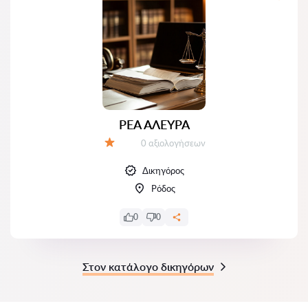
ΡΕΑ ΑΛΕΥΡΑ
Αξιολογήσεις:
0 αξιολογήσεων
Αξιολόγηση:
Δικηγόρος
Ρόδος
0
0
Στον κατάλογο δικηγόρων