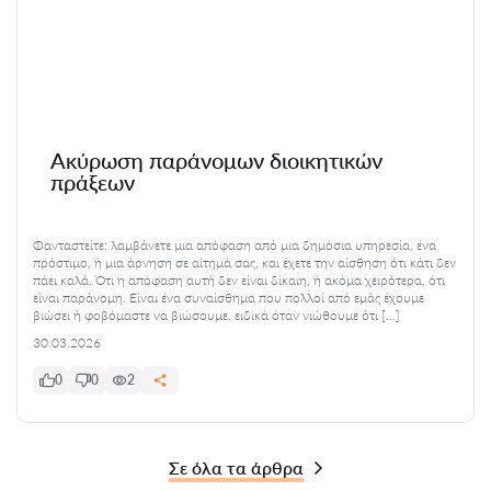
Ακύρωση παράνομων διοικητικών
πράξεων
Φανταστείτε: λαμβάνετε μια απόφαση από μια δημόσια υπηρεσία, ένα
πρόστιμο, ή μια άρνηση σε αίτημά σας, και έχετε την αίσθηση ότι κάτι δεν
πάει καλά. Ότι η απόφαση αυτή δεν είναι δίκαιη, ή ακόμα χειρότερα, ότι
είναι παράνομη. Είναι ένα συναίσθημα που πολλοί από εμάς έχουμε
βιώσει ή φοβόμαστε να βιώσουμε, ειδικά όταν νιώθουμε ότι […]
30.03.2026
0
0
2
Σε όλα τα άρθρα