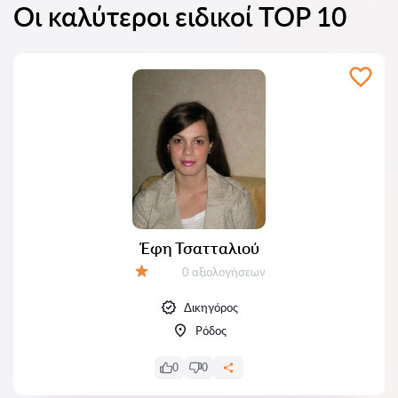
Οι καλύτεροι ειδικοί TOP 10
Έφη Τσατταλιού
Αξιολογήσεις:
0 αξιολογήσεων
Αξιολόγηση:
Δικηγόρος
Ρόδος
0
0