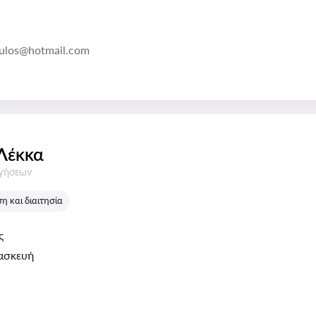
oulos@hotmail.com
Λέκκα
σεις:
ογήσεων
 και διαιτησία
ς
ασκευή