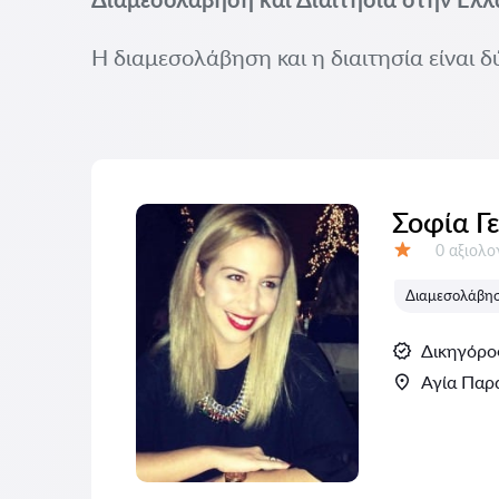
Η διαμεσολάβηση και η διαιτησία είναι δ
Σοφία Γ
Αξιολογή
0 αξιολ
Αξιολόγηση:
Διαμεσολάβηση
Δικηγόρο
Αγία Παρ