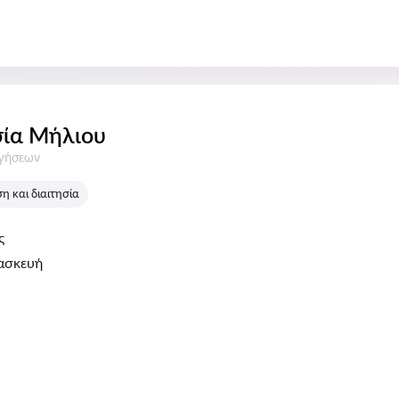
ία Μήλιου
σεις:
ογήσεων
 και διαιτησία
ς
ασκευή