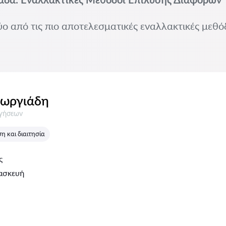
ύο από τις πιο αποτελεσματικές εναλλακτικές μεθό
εωργιάδη
σεις:
ογήσεων
 και διαιτησία
ς
ασκευή