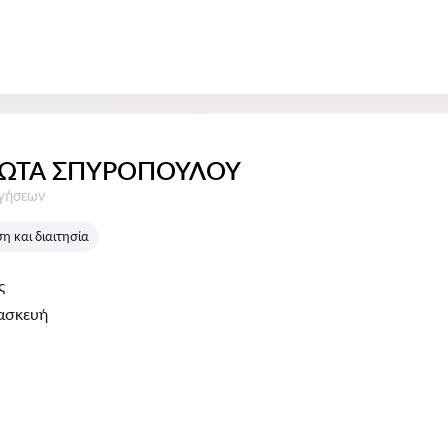
ΙΩΤΑ ΣΠΥΡΟΠΟΥΛΟΥ
σεις:
ογήσεων
 και διαιτησία
ς
ασκευή