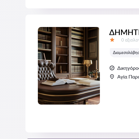
ΔΗΜΗΤ
Αξιολογή
0 αξιολ
Αξιολόγηση:
Διαμεσολάβηση
Δικηγόρο
Αγία Παρ