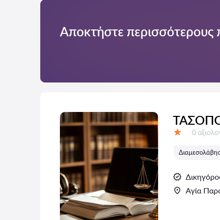
Αποκτήστε περισσότερους 
ΤΑΣΟΠ
Αξιολογή
0 αξιολ
Αξιολόγηση:
Διαμεσολάβηση
Δικηγόρο
Αγία Παρ