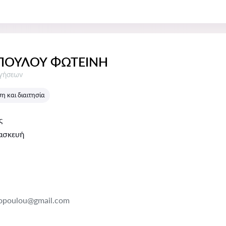
ΠΟΥΛΟΥ ΦΩΤΕΙΝΗ
σεις:
ογήσεων
 και διαιτησία
ς
ασκευή
topoulou@gmail.com