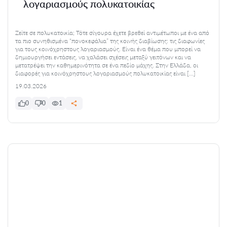
λογαριασμούς πολυκατοικίας
Ζείτε σε πολυκατοικία; Τότε σίγουρα έχετε βρεθεί αντιμέτωποι με ένα από
τα πιο συνηθισμένα “πονοκεφάλια” της κοινής διαβίωσης: τις διαφωνίες
για τους κοινόχρηστους λογαριασμούς. Είναι ένα θέμα που μπορεί να
δημιουργήσει εντάσεις, να χαλάσει σχέσεις μεταξύ γειτόνων και να
μετατρέψει την καθημερινότητα σε ένα πεδίο μάχης. Στην Ελλάδα, οι
διαφορές για κοινόχρηστους λογαριασμούς πολυκατοικίας είναι […]
19.03.2026
0
0
1