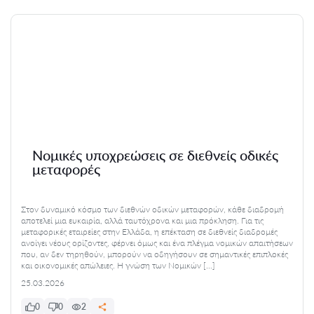
Νομικές υποχρεώσεις σε διεθνείς οδικές
μεταφορές
Στον δυναμικό κόσμο των διεθνών οδικών μεταφορών, κάθε διαδρομή
αποτελεί μια ευκαιρία, αλλά ταυτόχρονα και μια πρόκληση. Για τις
μεταφορικές εταιρείες στην Ελλάδα, η επέκταση σε διεθνείς διαδρομές
ανοίγει νέους ορίζοντες, φέρνει όμως και ένα πλέγμα νομικών απαιτήσεων
που, αν δεν τηρηθούν, μπορούν να οδηγήσουν σε σημαντικές επιπλοκές
και οικονομικές απώλειες. Η γνώση των Νομικών […]
25.03.2026
0
0
2