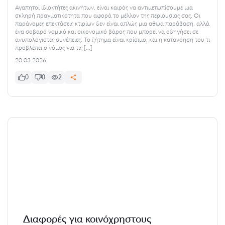
Αγαπητοί ιδιοκτήτες ακινήτων, είναι καιρός να αντιμετωπίσουμε μια
σκληρή πραγματικότητα που αφορά το μέλλον της περιουσίας σας. Οι
παράνομες επεκτάσεις κτιρίων δεν είναι απλώς μια αθώα παράβαση, αλλά
ένα σοβαρό νομικό και οικονομικό βάρος που μπορεί να οδηγήσει σε
ανυπολόγιστες συνέπειες. Το ζήτημα είναι κρίσιμο, και η κατανόηση του τι
προβλέπει ο νόμος για τις […]
20.03.2026
0
0
2
Διαφορές για κοινόχρηστους