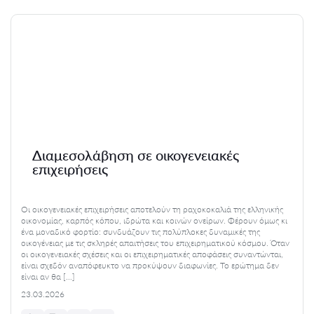
Διαμεσολάβηση σε οικογενειακές
επιχειρήσεις
Οι οικογενειακές επιχειρήσεις αποτελούν τη ραχοκοκαλιά της ελληνικής
οικονομίας, καρπός κόπου, ιδρώτα και κοινών ονείρων. Φέρουν όμως κι
ένα μοναδικό φορτίο: συνδυάζουν τις πολύπλοκες δυναμικές της
οικογένειας με τις σκληρές απαιτήσεις του επιχειρηματικού κόσμου. Όταν
οι οικογενειακές σχέσεις και οι επιχειρηματικές αποφάσεις συναντώνται,
είναι σχεδόν αναπόφευκτο να προκύψουν διαφωνίες. Το ερώτημα δεν
είναι αν θα […]
23.03.2026