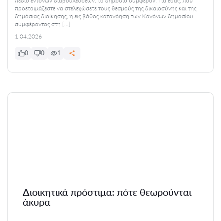
πεδίο έντονων διαβουλεύσεων: το δημόσιο συμφέρον. Για εσάς, που
προετοιμάζεστε να στελεχώσετε τους θεσμούς της δικαιοσύνης και της
δημόσιας διοίκησης, η εις βάθος κατανόηση των Κανόνων δημοσίου
συμφέροντος στη […]
1.04.2026
0
0
1
Διοικητικά πρόστιμα: πότε θεωρούνται
άκυρα