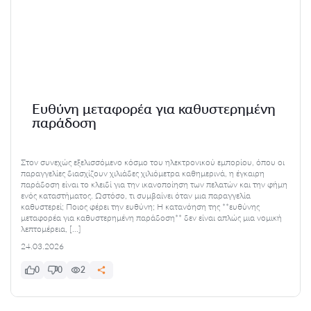
Ευθύνη μεταφορέα για καθυστερημένη
παράδοση
Στον συνεχώς εξελισσόμενο κόσμο του ηλεκτρονικού εμπορίου, όπου οι
παραγγελίες διασχίζουν χιλιάδες χιλιόμετρα καθημερινά, η έγκαιρη
παράδοση είναι το κλειδί για την ικανοποίηση των πελατών και την φήμη
ενός καταστήματος. Ωστόσο, τι συμβαίνει όταν μια παραγγελία
καθυστερεί; Ποιος φέρει την ευθύνη; Η κατανόηση της **ευθύνης
μεταφορέα για καθυστερημένη παράδοση** δεν είναι απλώς μια νομική
λεπτομέρεια, […]
24.03.2026
0
0
2