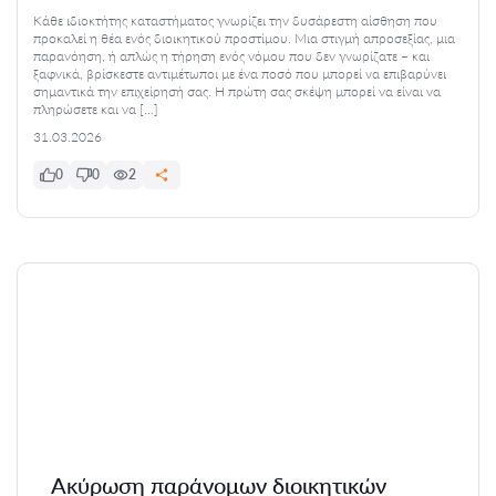
Κάθε ιδιοκτήτης καταστήματος γνωρίζει την δυσάρεστη αίσθηση που
προκαλεί η θέα ενός διοικητικού προστίμου. Μια στιγμή απροσεξίας, μια
παρανόηση, ή απλώς η τήρηση ενός νόμου που δεν γνωρίζατε – και
ξαφνικά, βρίσκεστε αντιμέτωποι με ένα ποσό που μπορεί να επιβαρύνει
σημαντικά την επιχείρησή σας. Η πρώτη σας σκέψη μπορεί να είναι να
πληρώσετε και να […]
31.03.2026
0
0
2
Ακύρωση παράνομων διοικητικών