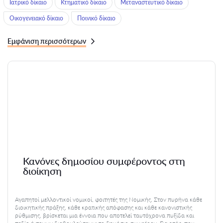
Ιατρικό δίκαιο
Κτηματικό δίκαιο
Μεταναστευτικό δίκαιο
Οικογενειακό δίκαιο
Ποινικό δίκαιο
Εμφάνιση περισσότερων
Κανόνες δημοσίου συμφέροντος στη
διοίκηση
Αγαπητοί μελλοντικοί νομικοί, φοιτητές της Νομικής, Στον πυρήνα κάθε
διοικητικής πράξης, κάθε κρατικής απόφασης και κάθε κανονιστικής
ρύθμισης, βρίσκεται μια έννοια που αποτελεί ταυτόχρονα πυξίδα και