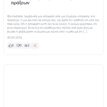
πράξεων
Φανταστείτε: λαμβάνετε μια απόφαση από μια δημόσια υπηρεσία, ένα
πρόστιμο, ή μια άρνηση σε αίτημά σας, και έχετε την αίσθηση ότι κάτι δεν
πάει καλά. Ότι η απόφαση αυτή δεν είναι δίκαιη, ή ακόμα χειρότερα, ότι
είναι παράνομη. Είναι ένα συναίσθημα που πολλοί από εμάς έχουμε
βιώσει ή φοβόμαστε να βιώσουμε, ειδικά όταν νιώθουμε ότι […]
30.03.2026
0
0
2