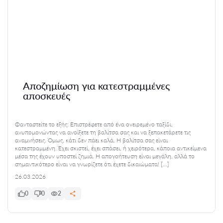
Αποζημίωση για κατεστραμμένες
αποσκευές
Φανταστείτε το εξής: Επιστρέφετε από ένα ονειρεμένο ταξίδι,
ανυπομονώντας να ανοίξετε τη βαλίτσα σας και να ξεπακετάρετε τις
αναμνήσεις. Όμως, κάτι δεν πάει καλά. Η βαλίτσα σας είναι
κατεστραμμένη. Έχει σκιστεί, έχει σπάσει, ή χειρότερα, κάποια αντικείμενα
μέσα της έχουν υποστεί ζημιά. Η απογοήτευση είναι μεγάλη, αλλά το
σημαντικότερο είναι να γνωρίζετε ότι έχετε δικαιώματα! […]
26.03.2026
0
0
2