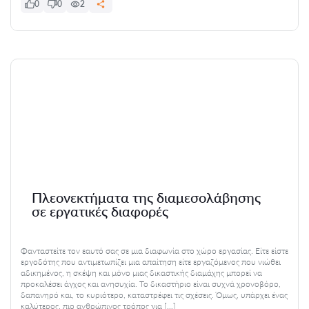
0
0
2
Πλεονεκτήματα της διαμεσολάβησης
σε εργατικές διαφορές
Φανταστείτε τον εαυτό σας σε μια διαφωνία στο χώρο εργασίας. Είτε είστε
εργοδότης που αντιμετωπίζει μια απαίτηση είτε εργαζόμενος που νιώθει
αδικημένος, η σκέψη και μόνο μιας δικαστικής διαμάχης μπορεί να
προκαλέσει άγχος και ανησυχία. Το δικαστήριο είναι συχνά χρονοβόρο,
δαπανηρό και, το κυριότερο, καταστρέφει τις σχέσεις. Όμως, υπάρχει ένας
καλύτερος, πιο ανθρώπινος τρόπος για […]