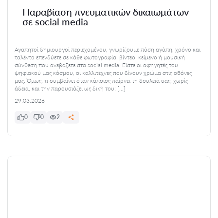
Παραβίαση πνευματικών δικαιωμάτων
σε social media
Αγαπητοί δημιουργοί περιεχομένου, γνωρίζουμε πόση αγάπη, χρόνο και
ταλέντο επενδύετε σε κάθε φωτογραφία, βίντεο, κείμενο ή μουσική
σύνθεση που ανεβάζετε στα social media. Είστε οι αφηγητές του
ψηφιακού μας κόσμου, οι καλλιτέχνες που δίνουν χρώμα στις οθόνες
μας. Όμως, τι συμβαίνει όταν κάποιος παίρνει τη δουλειά σας, χωρίς
άδεια, και την παρουσιάζει ως δική του; […]
29.03.2026
0
0
2