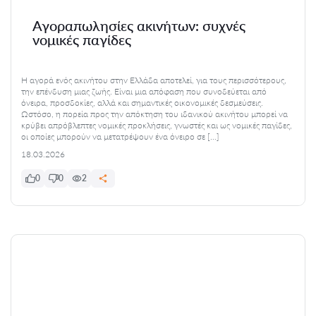
Αγοραπωλησίες ακινήτων: συχνές
νομικές παγίδες
Η αγορά ενός ακινήτου στην Ελλάδα αποτελεί, για τους περισσότερους,
την επένδυση μιας ζωής. Είναι μια απόφαση που συνοδεύεται από
όνειρα, προσδοκίες, αλλά και σημαντικές οικονομικές δεσμεύσεις.
Ωστόσο, η πορεία προς την απόκτηση του ιδανικού ακινήτου μπορεί να
κρύβει απρόβλεπτες νομικές προκλήσεις, γνωστές και ως νομικές παγίδες,
οι οποίες μπορούν να μετατρέψουν ένα όνειρο σε […]
18.03.2026
0
0
2