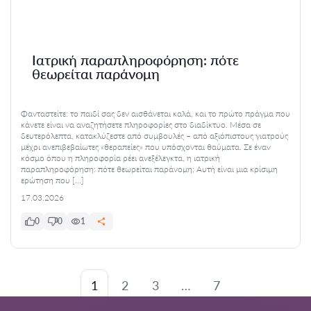
Ιατρική παραπληροφόρηση: πότε
θεωρείται παράνομη
Φανταστείτε: το παιδί σας δεν αισθάνεται καλά, και το πρώτο πράγμα που
κάνετε είναι να αναζητήσετε πληροφορίες στο διαδίκτυο. Μέσα σε
δευτερόλεπτα, κατακλύζεστε από συμβουλές – από αξιόπιστους γιατρούς
μέχρι ανεπιβεβαίωτες «θεραπείες» που υπόσχονται θαύματα. Σε έναν
κόσμο όπου η πληροφορία ρέει ανεξέλεγκτα, η ιατρική
παραπληροφόρηση: πότε θεωρείται παράνομη; Αυτή είναι μια κρίσιμη
ερώτηση που […]
17.03.2026
0
0
1
1
2
3
…
7