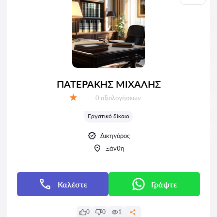
ΠΑΤΕΡΑΚΗΣ ΜΙΧΑΛΗΣ
Αξιολογήσεις:
0 αξιολογήσεων
Αξιολόγηση:
Εργατικό δίκαιο
Δικηγόρος
Ξάνθη
Καλέστε
Γράψτε
0
0
1