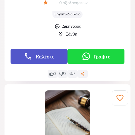
Αξιολογήσεις:
0 αξιολογήσεων
Αξιολόγηση:
Εργατικό δίκαιο
Δικηγόρος
Ξάνθη
Καλέστε
Γράψτε
0
0
5