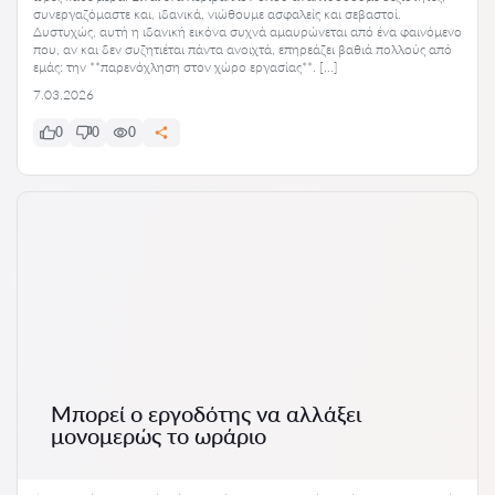
συνεργαζόμαστε και, ιδανικά, νιώθουμε ασφαλείς και σεβαστοί.
Δυστυχώς, αυτή η ιδανική εικόνα συχνά αμαυρώνεται από ένα φαινόμενο
που, αν και δεν συζητιέται πάντα ανοιχτά, επηρεάζει βαθιά πολλούς από
εμάς: την **παρενόχληση στον χώρο εργασίας**. […]
7.03.2026
0
0
0
Μπορεί ο εργοδότης να αλλάξει
μονομερώς το ωράριο