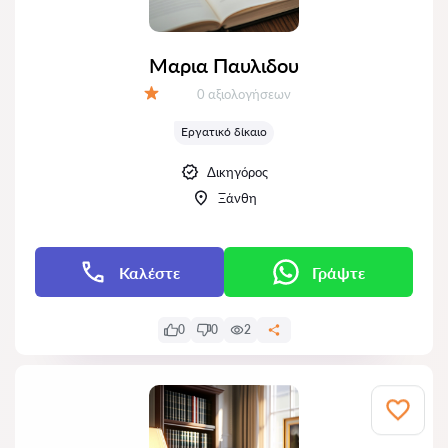
Μαρια Παυλιδου
Αξιολογήσεις:
0 αξιολογήσεων
Αξιολόγηση:
Εργατικό δίκαιο
Δικηγόρος
Ξάνθη
Καλέστε
Γράψτε
0
0
2