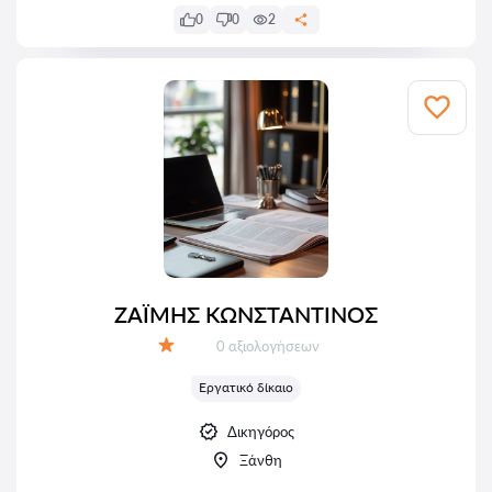
0
0
2
ΖΑΪΜΗΣ ΚΩΝΣΤΑΝΤΙΝΟΣ
Αξιολογήσεις:
0 αξιολογήσεων
Αξιολόγηση:
Εργατικό δίκαιο
Δικηγόρος
Ξάνθη