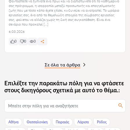
Φανταστείτε να ξυπνάτε ένα πρωί και να διαπιστώνετε ότι το καθημερινό
σας πρόγραμμα, η ισορροπία μεταξύ προσωπικής και επαγγελματικής
ζωής που με τόσο κόπο έχετε χτίσει, κινδυνεύει να ανατραπεί. Το ωράριο
εργασίας σας, ένα από τα θεμελιώδη στοιχεία της σύμβασης εργασίας
σας, φαίνεται να αλλάζει χωρίς τη δική σας συγκατάθεση. Είναι ένα
σενάριο που προκαλεί […]
6.03.2026
0
0
0
Σε όλα τα άρθρα
Επιλέξτε την παρακάτω πόλη για να φτάσετε
στους δικηγόρους σχετικά με αυτό το θέμα.:
Αθήνα
Θεσσαλονίκη
Πειραιάς
Λάρισα
Ρόδος