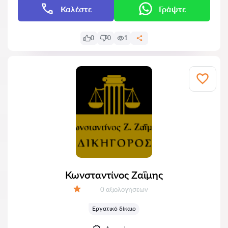
Καλέστε
Γράψτε
0
0
1
Κωνσταντίνος Ζαΐμης
Αξιολογήσεις:
0 αξιολογήσεων
Αξιολόγηση:
Εργατικό δίκαιο