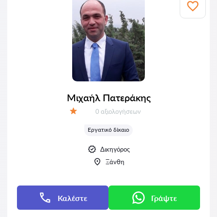
Μιχαήλ Πατεράκης
Αξιολογήσεις:
0 αξιολογήσεων
Αξιολόγηση:
Εργατικό δίκαιο
Δικηγόρος
Ξάνθη
Καλέστε
Γράψτε