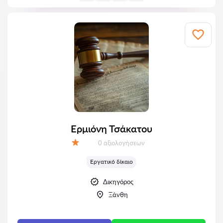
Ερμιόνη Τσάκατου
Αξιολογήσεις:
0 αξιολογήσεων
Αξιολόγηση:
Εργατικό δίκαιο
Δικηγόρος
Ξάνθη