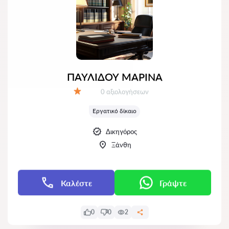
ΠΑΥΛΙΔΟΥ ΜΑΡΙΝΑ
Αξιολογήσεις:
0 αξιολογήσεων
Αξιολόγηση:
Εργατικό δίκαιο
Δικηγόρος
Ξάνθη
Καλέστε
Γράψτε
0
0
2