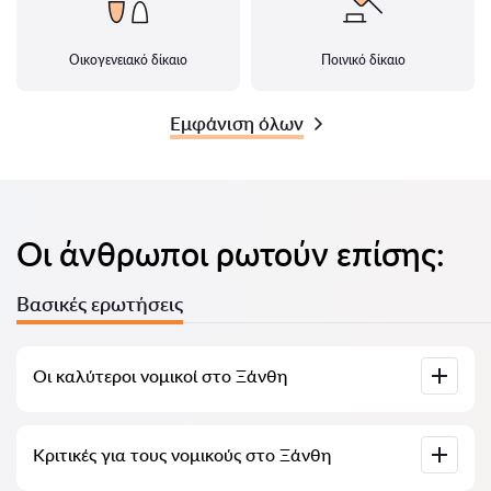
Οικογενειακό δίκαιο
Ποινικό δίκαιο
Εμφάνιση όλων
Οι άνθρωποι ρωτούν επίσης:
Βασικές ερωτήσεις
Οι καλύτεροι νομικοί στο Ξάνθη
Έχουμε συγκεντρώσει μια λίστα με τους καλύτερους
Κριτικές για τους νομικούς στο Ξάνθη
νομικούς στο Ξάνθη με πλήρεις πληροφορίες. Τιμές,
αξιολογήσεις, αριθμός τηλεφώνου και διεύθυνση.