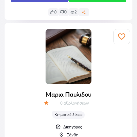
0
0
2
Μαρια Παυλιδου
Αξιολογήσεις:
0 αξιολογήσεων
Αξιολόγηση:
Κτηματικό δίκαιο
Δικηγόρος
Ξάνθη