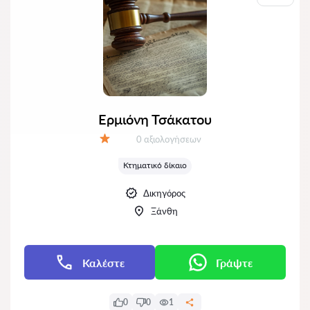
Ερμιόνη Τσάκατου
Αξιολογήσεις:
0 αξιολογήσεων
Αξιολόγηση:
Κτηματικό δίκαιο
Δικηγόρος
Ξάνθη
Καλέστε
Γράψτε
0
0
1