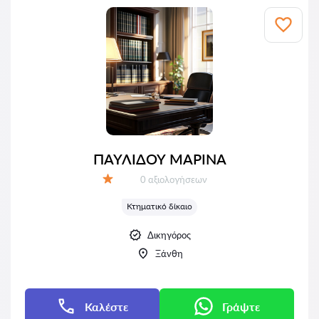
ΠΑΥΛΙΔΟΥ ΜΑΡΙΝΑ
Αξιολογήσεις:
0 αξιολογήσεων
Αξιολόγηση:
Κτηματικό δίκαιο
Δικηγόρος
Ξάνθη
Καλέστε
Γράψτε