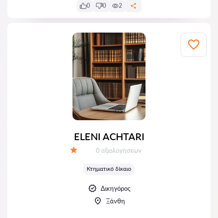
0
0
2
ELENI ACHTARI
Αξιολογήσεις:
0 αξιολογήσεων
Αξιολόγηση:
Κτηματικό δίκαιο
Δικηγόρος
Ξάνθη