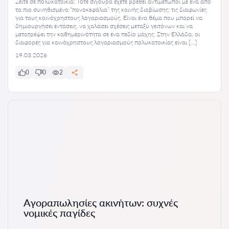
Ζείτε σε πολυκατοικία; Τότε σίγουρα έχετε βρεθεί αντιμέτωποι με ένα από
τα πιο συνηθισμένα “πονοκεφάλια” της κοινής διαβίωσης: τις διαφωνίες
για τους κοινόχρηστους λογαριασμούς. Είναι ένα θέμα που μπορεί να
δημιουργήσει εντάσεις, να χαλάσει σχέσεις μεταξύ γειτόνων και να
μετατρέψει την καθημερινότητα σε ένα πεδίο μάχης. Στην Ελλάδα, οι
διαφορές για κοινόχρηστους λογαριασμούς πολυκατοικίας είναι […]
19.03.2026
0
0
2
Αγοραπωλησίες ακινήτων: συχνές
νομικές παγίδες