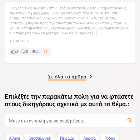
Η αγορά ενός ακινήτου στην Ελλάδα αποτελεί, για τους περισσότερους,
την επένδυση μιας ζωής. Είναι μια απόφαση που συνοδεύεται από
όνειρα, προσδοκίες, αλλά και σημαντικές οικονομικές δεσμεύσεις.
Ωστόσο, η πορεία προς την απόκτηση του ιδανικού ακινήτου μπορεί να
κρύβει απρόβλεπτες νομικές προκλήσεις, γνωστές και ως νομικές παγίδες,
οι οποίες μπορούν να μετατρέψουν ένα όνειρο σε […]
18.03.2026
0
0
3
Σε όλα τα άρθρα
Επιλέξτε την παρακάτω πόλη για να φτάσετε
στους δικηγόρους σχετικά με αυτό το θέμα.:
Αθήνα
Θεσσαλονίκη
Πειραιάς
Λάρισα
Ρόδος