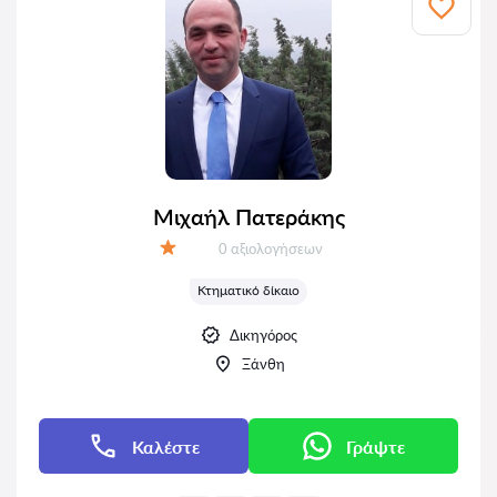
Μιχαήλ Πατεράκης
Αξιολογήσεις:
0 αξιολογήσεων
Αξιολόγηση:
Κτηματικό δίκαιο
Δικηγόρος
Ξάνθη
Καλέστε
Γράψτε