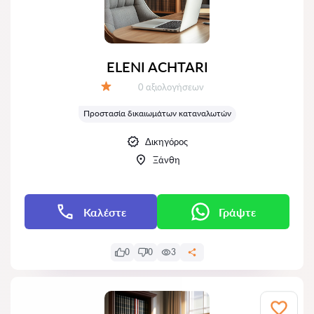
ELENI ACHTARI
Αξιολογήσεις:
0 αξιολογήσεων
Αξιολόγηση:
Προστασία δικαιωμάτων καταναλωτών
Δικηγόρος
Ξάνθη
Καλέστε
Γράψτε
0
0
3