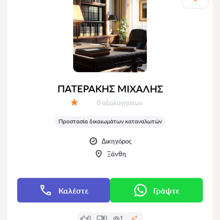
ΠΑΤΕΡΑΚΗΣ ΜΙΧΑΛΗΣ
Αξιολογήσεις:
0 αξιολογήσεων
Αξιολόγηση:
Προστασία δικαιωμάτων καταναλωτών
Δικηγόρος
Ξάνθη
Καλέστε
Γράψτε
0
0
1