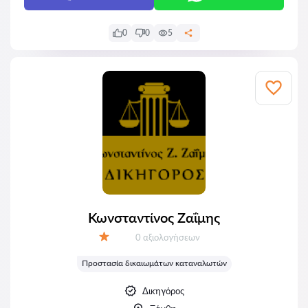
0
0
5
Κωνσταντίνος Ζαΐμης
Αξιολογήσεις:
0 αξιολογήσεων
Αξιολόγηση:
Προστασία δικαιωμάτων καταναλωτών
Δικηγόρος