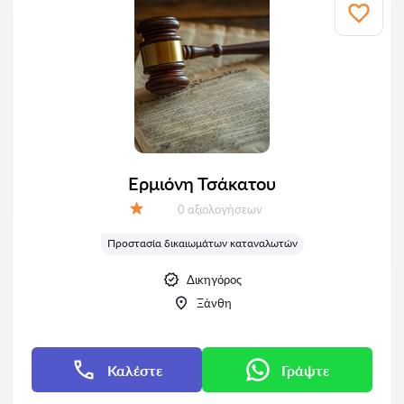
Ερμιόνη Τσάκατου
Αξιολογήσεις:
0 αξιολογήσεων
Αξιολόγηση:
Προστασία δικαιωμάτων καταναλωτών
Δικηγόρος
Ξάνθη
Καλέστε
Γράψτε