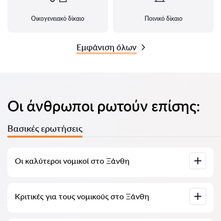
Οικογενειακό δίκαιο
Ποινικό δίκαιο
Εμφάνιση όλων
Οι άνθρωποι ρωτούν επίσης:
Βασικές ερωτήσεις
Οι καλύτεροι νομικοί στο Ξάνθη
Έχουμε συγκεντρώσει μια λίστα με τους καλύτερους
Κριτικές για τους νομικούς στο Ξάνθη
νομικούς στο Ξάνθη με πλήρεις πληροφορίες. Τιμές,
αξιολογήσεις, αριθμός τηλεφώνου και διεύθυνση.