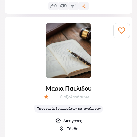
0
0
1
Μαρια Παυλιδου
Αξιολογήσεις:
0 αξιολογήσεων
Αξιολόγηση:
Προστασία δικαιωμάτων καταναλωτών
Δικηγόρος
Ξάνθη