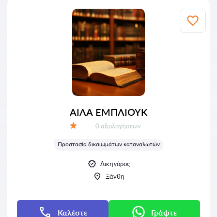
ΑΙΛΑ ΕΜΠΛΙΟΥΚ
Αξιολογήσεις:
0 αξιολογήσεων
Αξιολόγηση:
Προστασία δικαιωμάτων καταναλωτών
Δικηγόρος
Ξάνθη
Καλέστε
Γράψτε