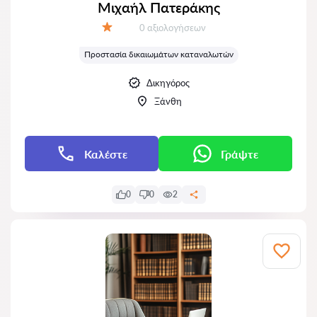
Μιχαήλ Πατεράκης
Αξιολογήσεις:
0 αξιολογήσεων
Αξιολόγηση:
Προστασία δικαιωμάτων καταναλωτών
Δικηγόρος
Ξάνθη
Καλέστε
Γράψτε
0
0
2