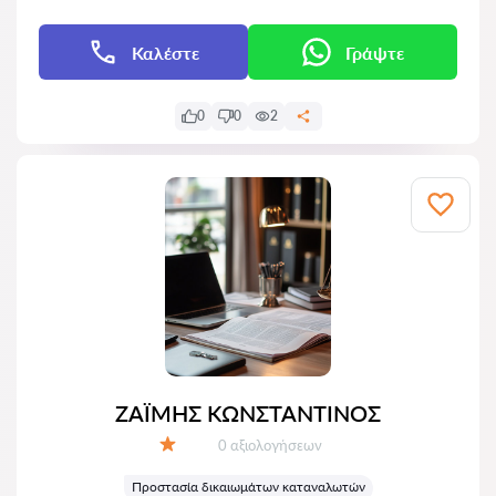
Καλέστε
Γράψτε
0
0
2
ΖΑΪΜΗΣ ΚΩΝΣΤΑΝΤΙΝΟΣ
Αξιολογήσεις:
0 αξιολογήσεων
Αξιολόγηση:
Προστασία δικαιωμάτων καταναλωτών