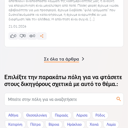
αποτελούν αναπόσπαστο κομμάτι της καθημερινότητάς μας, η ανάγκη
για επαγρύπνηση είναι μεγαλύτερη από ποτέ. Πόσες φορές έχουμε νιώσει
αβεβαιότητα για μια προσφορά, έχουμε διαβάσει “ψιλά γράμματα” που
δυσκολευόμαστε να κατανοήσουμε, ή έχουμε αναρωτηθεί αν μια
διαφήμιση λέει την αλήθεια; Η απάντηση είναι συχνά. […]
21.01.2026
0
0
0
Σε όλα τα άρθρα
Επιλέξτε την παρακάτω πόλη για να φτάσετε
στους δικηγόρους σχετικά με αυτό το θέμα.:
Αθήνα
Θεσσαλονίκη
Πειραιάς
Λάρισα
Ρόδος
Κατερίνη
Πάτρα
Βέροια
Ηράκλειο
Χανιά
Λαμία