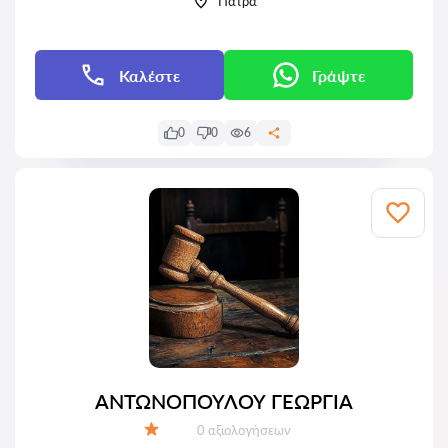
Πάτρα
Καλέστε
Γράψτε
0
0
6
ΑΝΤΩΝΟΠΟΥΛΟΥ ΓΕΩΡΓΙΑ
Αξιολογήσεις:
0 αξιολογήσεων
Αξιολόγηση: