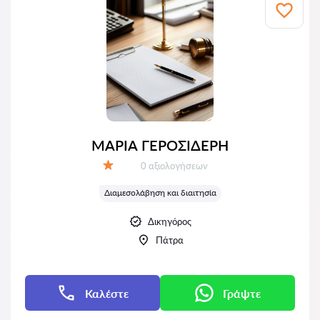
ΜΑΡΙΑ ΓΕΡΟΣΙΔΕΡΗ
Αξιολογήσεις:
0 αξιολογήσεων
Αξιολόγηση:
Διαμεσολάβηση και διαιτησία
Δικηγόρος
Πάτρα
Καλέστε
Γράψτε