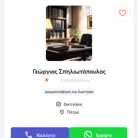
Γεώργιος Σπηλιωτόπουλος
Αξιολογήσεις:
0 αξιολογήσεων
Αξιολόγηση:
Διαμεσολάβηση και διαιτησία
Δικηγόρος
Πάτρα
Καλέστε
Γράψτε