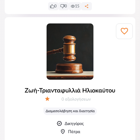
0
0
15
Ζωή-Τριανταφυλλιά Ηλιοκαύτου
Αξιολογήσεις:
0 αξιολογήσεων
Αξιολόγηση:
Διαμεσολάβηση και διαιτησία
Δικηγόρος
Πάτρα