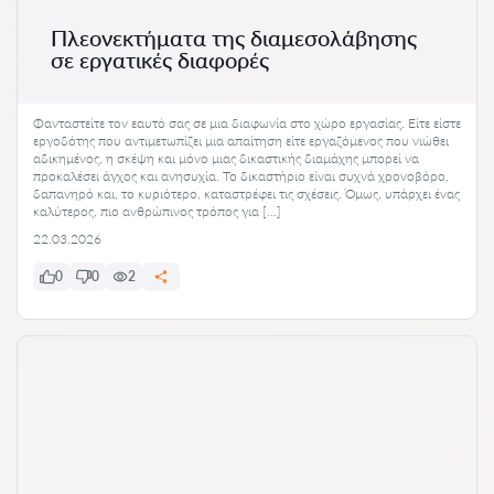
Πλεονεκτήματα της διαμεσολάβησης
σε εργατικές διαφορές
Φανταστείτε τον εαυτό σας σε μια διαφωνία στο χώρο εργασίας. Είτε είστε
εργοδότης που αντιμετωπίζει μια απαίτηση είτε εργαζόμενος που νιώθει
αδικημένος, η σκέψη και μόνο μιας δικαστικής διαμάχης μπορεί να
προκαλέσει άγχος και ανησυχία. Το δικαστήριο είναι συχνά χρονοβόρο,
δαπανηρό και, το κυριότερο, καταστρέφει τις σχέσεις. Όμως, υπάρχει ένας
καλύτερος, πιο ανθρώπινος τρόπος για […]
22.03.2026
0
0
2