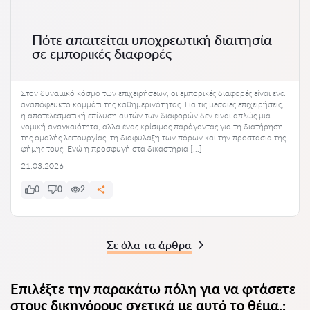
Πότε απαιτείται υποχρεωτική διαιτησία
σε εμπορικές διαφορές
Στον δυναμικό κόσμο των επιχειρήσεων, οι εμπορικές διαφορές είναι ένα
αναπόφευκτο κομμάτι της καθημερινότητας. Για τις μεσαίες επιχειρήσεις,
η αποτελεσματική επίλυση αυτών των διαφορών δεν είναι απλώς μια
νομική αναγκαιότητα, αλλά ένας κρίσιμος παράγοντας για τη διατήρηση
της ομαλής λειτουργίας, τη διαφύλαξη των πόρων και την προστασία της
φήμης τους. Ενώ η προσφυγή στα δικαστήρια […]
21.03.2026
0
0
2
Σε όλα τα άρθρα
Επιλέξτε την παρακάτω πόλη για να φτάσετε
στους δικηγόρους σχετικά με αυτό το θέμα.: