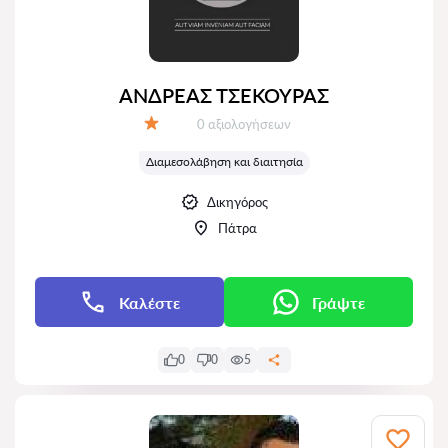
ΑΝΔΡΕΑΣ ΤΣΕΚΟΥΡΑΣ
Αξιολογήσεις:
0 αξιολογήσεων
Αξιολόγηση:
Διαμεσολάβηση και διαιτησία
Δικηγόρος
Πάτρα
Καλέστε
Γράψτε
0
0
5