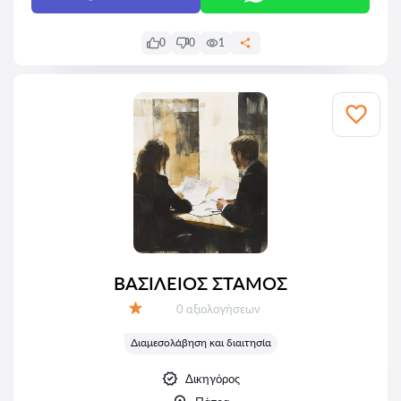
0
0
1
ΒΑΣΙΛΕΙΟΣ ΣΤΑΜΟΣ
Αξιολογήσεις:
0 αξιολογήσεων
Αξιολόγηση:
Διαμεσολάβηση και διαιτησία
Δικηγόρος