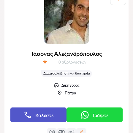
Ιάσονας Αλεξανδρόπουλος
Αξιολογήσεις:
0 αξιολογήσεων
Αξιολόγηση:
Διαμεσολάβηση και διαιτησία
Δικηγόρος
Πάτρα
Καλέστε
Γράψτε
0
0
4