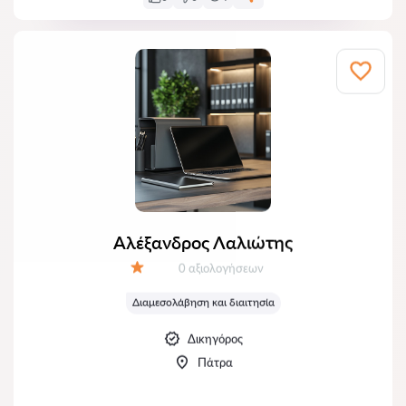
Αλέξανδρος Λαλιώτης
Αξιολογήσεις:
0 αξιολογήσεων
Αξιολόγηση:
Διαμεσολάβηση και διαιτησία
Δικηγόρος
Πάτρα