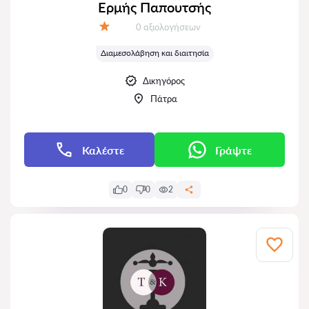
Ερμής Παπουτσής
Αξιολογήσεις:
0 αξιολογήσεων
Αξιολόγηση:
Διαμεσολάβηση και διαιτησία
Δικηγόρος
Πάτρα
Καλέστε
Γράψτε
0
0
2