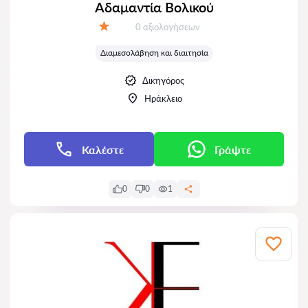
Αδαμαντία Βολικού
Αξιολογήσεις:
0 αξιολογήσεων
Αξιολόγηση:
Διαμεσολάβηση και διαιτησία
Δικηγόρος
Ηράκλειο
Καλέστε
Γράψτε
0
0
1