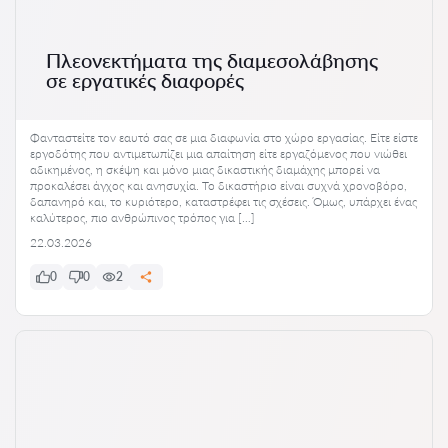
Πλεονεκτήματα της διαμεσολάβησης
σε εργατικές διαφορές
Φανταστείτε τον εαυτό σας σε μια διαφωνία στο χώρο εργασίας. Είτε είστε
εργοδότης που αντιμετωπίζει μια απαίτηση είτε εργαζόμενος που νιώθει
αδικημένος, η σκέψη και μόνο μιας δικαστικής διαμάχης μπορεί να
προκαλέσει άγχος και ανησυχία. Το δικαστήριο είναι συχνά χρονοβόρο,
δαπανηρό και, το κυριότερο, καταστρέφει τις σχέσεις. Όμως, υπάρχει ένας
καλύτερος, πιο ανθρώπινος τρόπος για […]
22.03.2026
0
0
2