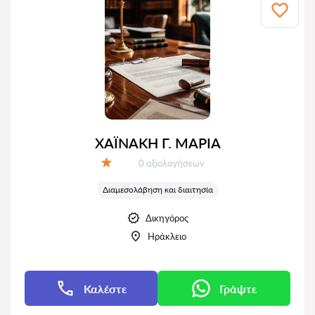
ΧΑΪΝΑΚΗ Γ. ΜΑΡΙΑ
Αξιολογήσεις:
0 αξιολογήσεων
Αξιολόγηση:
Διαμεσολάβηση και διαιτησία
Δικηγόρος
Ηράκλειο
Καλέστε
Γράψτε