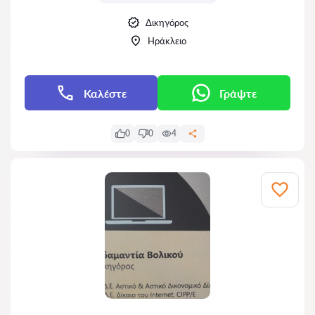
Δικηγόρος
Ηράκλειο
Καλέστε
Γράψτε
0
0
4