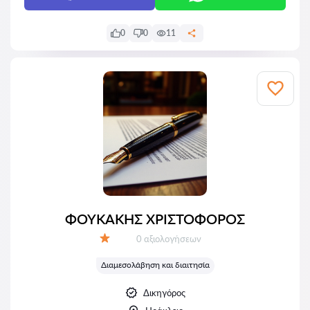
0
0
11
ΦΟΥΚΑΚΗΣ ΧΡΙΣΤΟΦΟΡΟΣ
Αξιολογήσεις:
0 αξιολογήσεων
Αξιολόγηση:
Διαμεσολάβηση και διαιτησία
Δικηγόρος