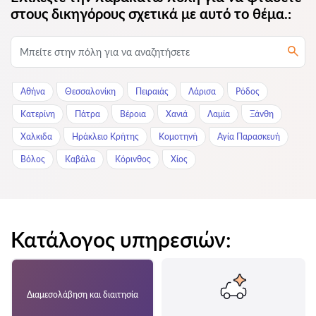
στους δικηγόρους σχετικά με αυτό το θέμα.:
Αθήνα
Θεσσαλονίκη
Πειραιάς
Λάρισα
Ρόδος
Κατερίνη
Πάτρα
Βέροια
Χανιά
Λαμία
Ξάνθη
Χαλκιδα
Ηράκλειο Κρήτης
Κομοτηνή
Αγία Παρασκευή
Βόλος
Καβάλα
Κόρινθος
Χίος
Κατάλογος υπηρεσιών:
Διαμεσολάβηση και διαιτησία