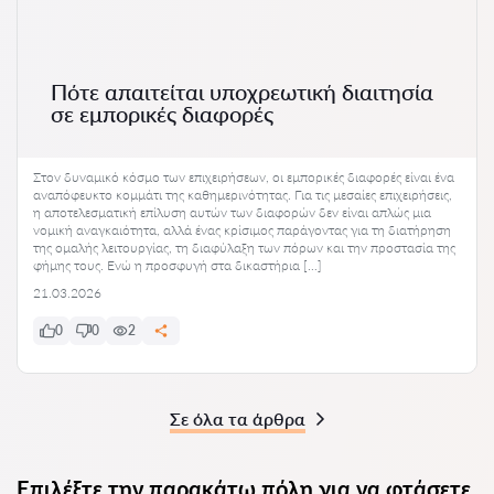
Πότε απαιτείται υποχρεωτική διαιτησία
σε εμπορικές διαφορές
Στον δυναμικό κόσμο των επιχειρήσεων, οι εμπορικές διαφορές είναι ένα
αναπόφευκτο κομμάτι της καθημερινότητας. Για τις μεσαίες επιχειρήσεις,
η αποτελεσματική επίλυση αυτών των διαφορών δεν είναι απλώς μια
νομική αναγκαιότητα, αλλά ένας κρίσιμος παράγοντας για τη διατήρηση
της ομαλής λειτουργίας, τη διαφύλαξη των πόρων και την προστασία της
φήμης τους. Ενώ η προσφυγή στα δικαστήρια […]
21.03.2026
0
0
2
Σε όλα τα άρθρα
Επιλέξτε την παρακάτω πόλη για να φτάσετε