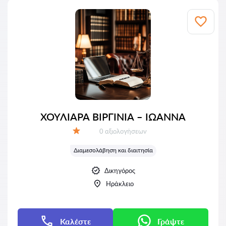
ΧΟΥΛΙΑΡΑ ΒΙΡΓΙΝΙΑ – ΙΩΑΝΝΑ
Αξιολογήσεις:
0 αξιολογήσεων
Αξιολόγηση:
Διαμεσολάβηση και διαιτησία
Δικηγόρος
Ηράκλειο
Καλέστε
Γράψτε