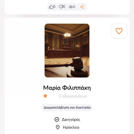
0
0
6
Μαρία Φιλιππάκη
Αξιολογήσεις:
0 αξιολογήσεων
Αξιολόγηση:
Διαμεσολάβηση και διαιτησία
Δικηγόρος
Ηράκλειο