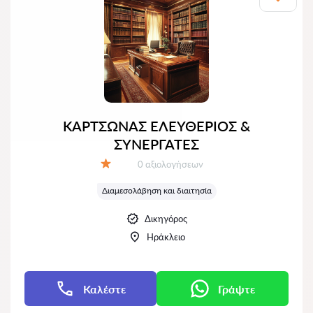
ΚΑΡΤΣΩΝΑΣ ΕΛΕΥΘΕΡΙΟΣ &
ΣΥΝΕΡΓΑΤΕΣ
Αξιολογήσεις:
0 αξιολογήσεων
Αξιολόγηση:
Διαμεσολάβηση και διαιτησία
Δικηγόρος
Ηράκλειο
Καλέστε
Γράψτε