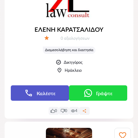
ΕΛΕΝΗ ΚΑΡΑΤΣΑΛΙΔΟΥ
Αξιολογήσεις:
0 αξιολογήσεων
Αξιολόγηση:
Διαμεσολάβηση και διαιτησία
Δικηγόρος
Ηράκλειο
Καλέστε
Γράψτε
0
0
4