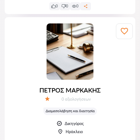
0
0
0
ΠΕΤΡΟΣ ΜΑΡΚΑΚΗΣ
Αξιολογήσεις:
0 αξιολογήσεων
Αξιολόγηση:
Διαμεσολάβηση και διαιτησία
Δικηγόρος
Ηράκλειο