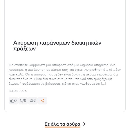
Ακύρωση παράνομων διοικητικών
πράξεων
Φανταστείτε: λαμβάνετε μια απόφαση από μια δημόσια υπηρεσία, ένα
πρόστιμο, ή μια άρνηση σε αίτημά σας, και έχετε την αίσθηση ότι κάτι δεν
πάει καλά. Ότι η απόφαση αυτή δεν είναι δίκαιη, ή ακόμα χειρότερα, ότι
είναι παράνομη. Είναι ένα συναίσθημα που πολλοί από εμάς έχουμε
βιώσει ή φοβόμαστε να βιώσουμε, ειδικά όταν νιώθουμε ότι […]
30.03.2026
0
0
2
Σε όλα τα άρθρα