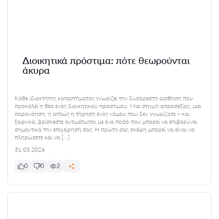
Διοικητικά πρόστιμα: πότε θεωρούνται
άκυρα
Κάθε ιδιοκτήτης καταστήματος γνωρίζει την δυσάρεστη αίσθηση που
προκαλεί η θέα ενός διοικητικού προστίμου. Μια στιγμή απροσεξίας, μια
παρανόηση, ή απλώς η τήρηση ενός νόμου που δεν γνωρίζατε – και
ξαφνικά, βρίσκεστε αντιμέτωποι με ένα ποσό που μπορεί να επιβαρύνει
σημαντικά την επιχείρησή σας. Η πρώτη σας σκέψη μπορεί να είναι να
πληρώσετε και να […]
31.03.2026
0
0
2