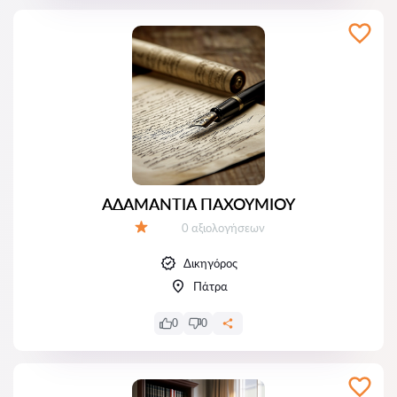
ΑΔΑΜΑΝΤΙΑ ΠΑΧΟΥΜΙΟΥ
Αξιολογήσεις:
0 αξιολογήσεων
Αξιολόγηση:
Δικηγόρος
Πάτρα
0
0