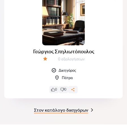
Γεώργιος Σπηλιωτόπουλος
Αξιολογήσεις:
0 αξιολογήσεων
Αξιολόγηση:
Δικηγόρος
Πάτρα
0
0
Στον κατάλογο δικηγόρων