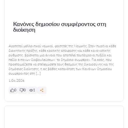
Κανόνες δημοσίου συμφέροντος στη
διοίκηση
Αγαπητοί μελλοντικοί νομικοί, φοιτητές της Νομικής, Στον πυρήνα κάθε
διοικητικής πράξης, κάθε κρατικής απόφασης και κάθε κανονιστικής
ρύθμισης, βρίσκεται μια έννοια που αποτελεί ταυτόχρονα πυξίδα και
πεδίο έντονων διαβουλεύσεων: το δημόσιο συμφέρον. Για εσάς, που
προετοιμάζεστε να στελεχώσετε τους θεσμούς της δικαιοσύνης και της
δημόσιας διοίκησης, η εις βάθος κατανόηση των Κανόνων δημοσίου
συμφέροντος στη […]
1.04.2026
0
0
1