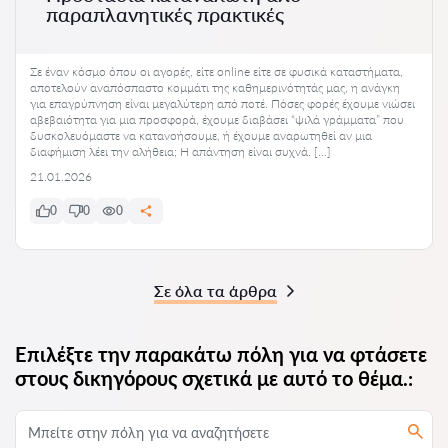
παραπλανητικές πρακτικές
Σε έναν κόσμο όπου οι αγορές, είτε online είτε σε φυσικά καταστήματα,
αποτελούν αναπόσπαστο κομμάτι της καθημερινότητάς μας, η ανάγκη
για επαγρύπνηση είναι μεγαλύτερη από ποτέ. Πόσες φορές έχουμε νιώσει
αβεβαιότητα για μια προσφορά, έχουμε διαβάσει “ψιλά γράμματα” που
δυσκολευόμαστε να κατανοήσουμε, ή έχουμε αναρωτηθεί αν μια
διαφήμιση λέει την αλήθεια; Η απάντηση είναι συχνά. […]
21.01.2026
0
0
0
Σε όλα τα άρθρα
Επιλέξτε την παρακάτω πόλη για να φτάσετε
στους δικηγόρους σχετικά με αυτό το θέμα.: