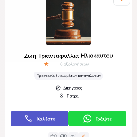
Ζωή-Τριανταφυλλιά Ηλιοκαύτου
Αξιολογήσεις:
0 αξιολογήσεων
Αξιολόγηση:
Προστασία δικαιωμάτων καταναλωτών
Δικηγόρος
Πάτρα
Καλέστε
Γράψτε
0
0
1