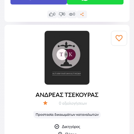
0
0
0
ΑΝΔΡΕΑΣ ΤΣΕΚΟΥΡΑΣ
Αξιολογήσεις:
0 αξιολογήσεων
Αξιολόγηση:
Προστασία δικαιωμάτων καταναλωτών
Δικηγόρος