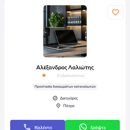
Αλέξανδρος Λαλιώτης
Αξιολογήσεις:
0 αξιολογήσεων
Αξιολόγηση:
Προστασία δικαιωμάτων καταναλωτών
Δικηγόρος
Πάτρα
Καλέστε
Γράψτε