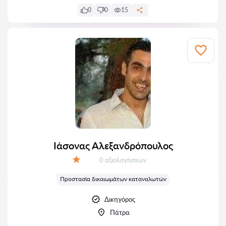
0
0
15
Ιάσονας Αλεξανδρόπουλος
Αξιολογήσεις:
0 αξιολογήσεων
Αξιολόγηση:
Προστασία δικαιωμάτων καταναλωτών
Δικηγόρος
Πάτρα