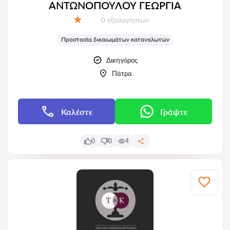
ΑΝΤΩΝΟΠΟΥΛΟΥ ΓΕΩΡΓΙΑ
Αξιολογήσεις:
0 αξιολογήσεων
Αξιολόγηση:
Προστασία δικαιωμάτων καταναλωτών
Δικηγόρος
Πάτρα
Καλέστε
Γράψτε
0
0
4