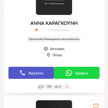
ΑΝΝΑ ΚΑΡΑΓΚΟΥΝΗ
Αξιολογήσεις:
0 αξιολογήσεων
Αξιολόγηση:
Προστασία δικαιωμάτων καταναλωτών
Δικηγόρος
Πάτρα
Καλέστε
Γράψτε
0
0
14