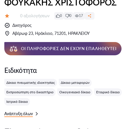
ΦΟΥΚΑΚΗΣ ΧΡΙΣΤΟΦΟΡΟΣ
Αξιολογήσεις:
0 αξιολογήσεων
0
0
17
Αξιολόγηση:
Δικηγόρος
Αβέρωφ 23, Ηράκλειο, 71201, ΗΡΑΚΛΕΙΟΥ
ΟΙ ΠΛΗΡΟΦΟΡΊΕΣ ΔΕΝ ΈΧΟΥΝ ΕΠΑΛΗΘΕΥΤΕΊ
Ειδικότητα
Δίκαιο πνευματικής ιδιοκτησίας
Δίκαιο μεταφορών
Εκπροσώπηση στο δικαστήριο
Οικογενειακό δίκαιο
Εταιρικό δίκαιο
Ιατρικό δίκαιο
Ανάπτυξη όλων