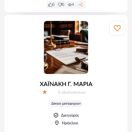
0
0
4
ΧΑΪΝΑΚΗ Γ. ΜΑΡΙΑ
Αξιολογήσεις:
0 αξιολογήσεων
Αξιολόγηση:
Δίκαιο μεταφορών
Δικηγόρος
Ηράκλειο