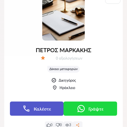
ΠΕΤΡΟΣ ΜΑΡΚΑΚΗΣ
Αξιολογήσεις:
0 αξιολογήσεων
Αξιολόγηση:
Δίκαιο μεταφορών
Δικηγόρος
Ηράκλειο
Καλέστε
Γράψτε
0
0
3