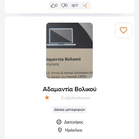
0
0
9
Αδαμαντία Βολικού
Αξιολογήσεις:
0 αξιολογήσεων
Αξιολόγηση:
Δίκαιο μεταφορών
Δικηγόρος
Ηράκλειο