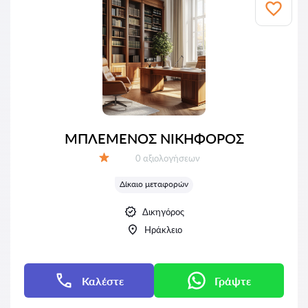
ΜΠΛΕΜΕΝΟΣ ΝΙΚΗΦΟΡΟΣ
Αξιολογήσεις:
0 αξιολογήσεων
Αξιολόγηση:
Δίκαιο μεταφορών
Δικηγόρος
Ηράκλειο
Καλέστε
Γράψτε