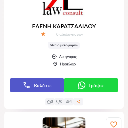
ΕΛΕΝΗ ΚΑΡΑΤΣΑΛΙΔΟΥ
Αξιολογήσεις:
0 αξιολογήσεων
Αξιολόγηση:
Δίκαιο μεταφορών
Δικηγόρος
Ηράκλειο
Καλέστε
Γράψτε
0
0
4