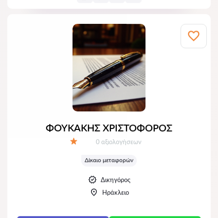
ΦΟΥΚΑΚΗΣ ΧΡΙΣΤΟΦΟΡΟΣ
Αξιολογήσεις:
0 αξιολογήσεων
Αξιολόγηση:
Δίκαιο μεταφορών
Δικηγόρος
Ηράκλειο