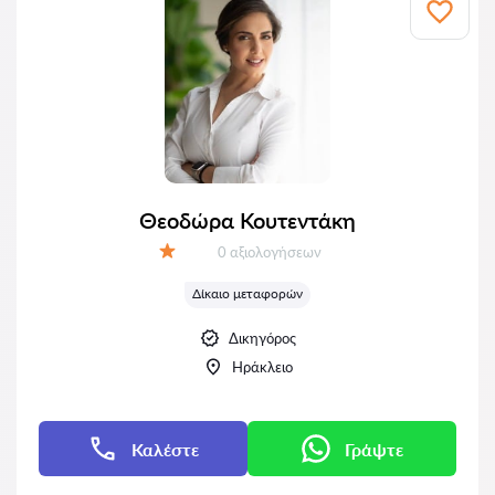
Θεοδώρα Κουτεντάκη
Αξιολογήσεις:
0 αξιολογήσεων
Αξιολόγηση:
Δίκαιο μεταφορών
Δικηγόρος
Ηράκλειο
Καλέστε
Γράψτε