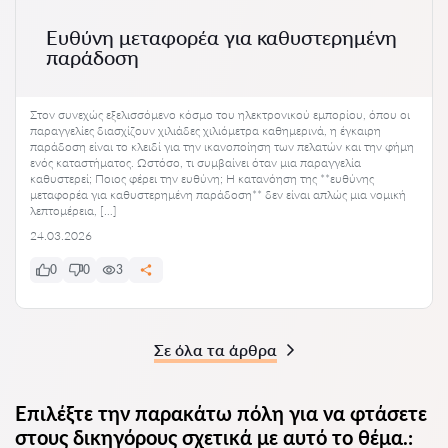
Ευθύνη μεταφορέα για καθυστερημένη
παράδοση
Στον συνεχώς εξελισσόμενο κόσμο του ηλεκτρονικού εμπορίου, όπου οι
παραγγελίες διασχίζουν χιλιάδες χιλιόμετρα καθημερινά, η έγκαιρη
παράδοση είναι το κλειδί για την ικανοποίηση των πελατών και την φήμη
ενός καταστήματος. Ωστόσο, τι συμβαίνει όταν μια παραγγελία
καθυστερεί; Ποιος φέρει την ευθύνη; Η κατανόηση της **ευθύνης
μεταφορέα για καθυστερημένη παράδοση** δεν είναι απλώς μια νομική
λεπτομέρεια, […]
24.03.2026
0
0
3
Σε όλα τα άρθρα
Επιλέξτε την παρακάτω πόλη για να φτάσετε
στους δικηγόρους σχετικά με αυτό το θέμα.: