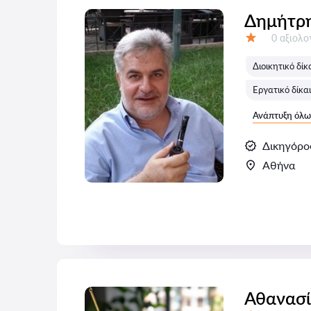
Δημήτρη
Αξιολογή
0 αξιολ
Αξιολόγηση:
Διοικητικό δίκ
Εργατικό δίκα
Ανάπτυξη όλω
Δικηγόρο
Αθήνα
Αθανασί