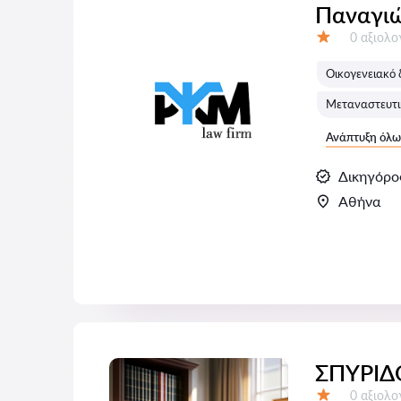
Παναγι
Αξιολογή
0 αξιολ
Αξιολόγηση:
Οικογενειακό 
Μεταναστευτικ
Ανάπτυξη όλω
Δικηγόρο
Αθήνα
ΣΠΥΡΙΔ
Αξιολογή
0 αξιολ