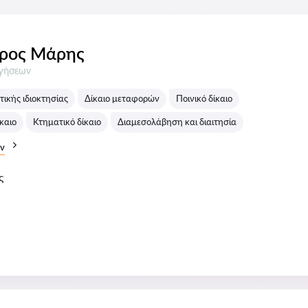
ρος Μάρης
σεις:
ογήσεων
τικής ιδιοκτησίας
Δίκαιο μεταφορών
Ποινικό δίκαιο
καιο
Κτηματικό δίκαιο
Διαμεσολάβηση και διαιτησία
ν
ς