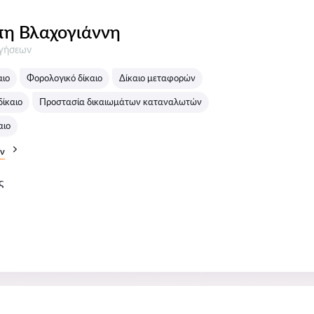
η Βλαχογιάννη
σεις:
ογήσεων
αιο
Φορολογικό δίκαιο
Δίκαιο μεταφορών
δίκαιο
Προστασία δικαιωμάτων καταναλωτών
αιο
ν
ς