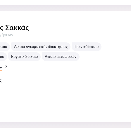
ς Σακκάς
σεις:
ογήσεων
καιο
Δίκαιο πνευματικής ιδιοκτησίας
Ποινικό δίκαιο
αιο
Εργατικό δίκαιο
Δίκαιο μεταφορών
ν
ς