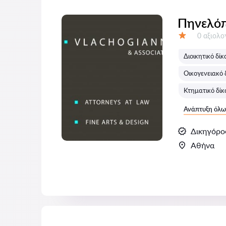
Πηνελόπ
Αξιολογή
0 αξιολ
Αξιολόγηση:
Διοικητικό δίκ
Οικογενειακό 
Κτηματικό δίκ
Ανάπτυξη όλω
Δικηγόρο
Αθήνα