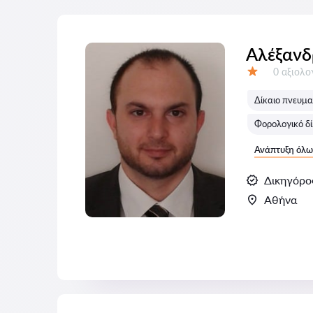
Αλέξανδ
Αξιολογή
0 αξιολ
Αξιολόγηση:
Δίκαιο πνευμα
Φορολογικό δί
Ανάπτυξη όλω
Δικηγόρο
Αθήνα