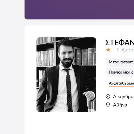
ΣΤΕΦΑ
Αξιολογή
0 αξιολ
Αξιολόγηση:
Μεταναστευτικ
Ποινικό δίκαιο
Ανάπτυξη όλω
Δικηγόρο
Αθήνα