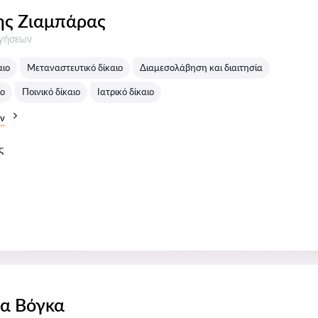
ς Ζιαμπάρας
σεις:
ογήσεων
αιο
Μεταναστευτικό δίκαιο
Διαμεσολάβηση και διαιτησία
ιο
Ποινικό δίκαιο
Ιατρικό δίκαιο
ν
ς
α Βόγκα