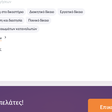
σεις:
ογήσεων
στο δικαστήριο
Διοικητικό δίκαιο
Εργατικό δίκαιο
 και διαιτησία
Ποινικό δίκαιο
ικαιωμάτων καταναλωτών
ν
ς
πελάτες!
Επικ