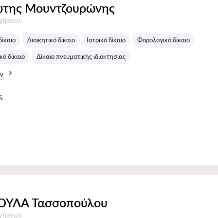
ώτης Μουντζουρώνης
σεις:
ογήσεων
δίκαιο
Διοικητικό δίκαιο
Ιατρικό δίκαιο
Φορολογικό δίκαιο
ό δίκαιο
Δίκαιο πνευματικής ιδιοκτησίας
ν
ς
ΟΎΛΑ Τασσοπούλου
σεις:
ογήσεων