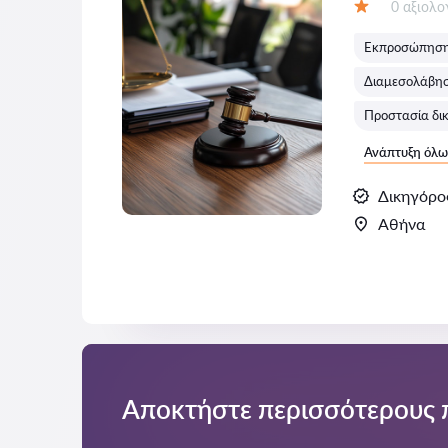
Αξιολογή
0 αξιολ
Αξιολόγηση:
Εκπροσώπηση 
Διαμεσολάβηση
Προστασία δ
Ανάπτυξη όλω
Δικηγόρο
Αθήνα
Αποκτήστε περισσότερους 