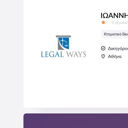
ΙΩΑΝΝΗ
Αξιολογή
0 αξιολ
Αξιολόγηση:
Κτηματικό δίκ
Δικηγόρο
Αθήνα