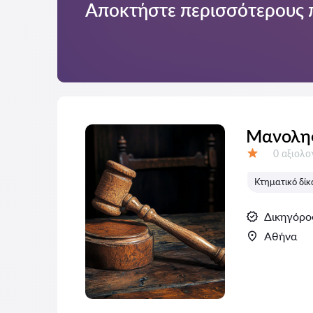
Αποκτήστε περισσότερους 
Μανολης
Αξιολογή
0 αξιολ
Αξιολόγηση:
Κτηματικό δίκ
Δικηγόρο
Αθήνα