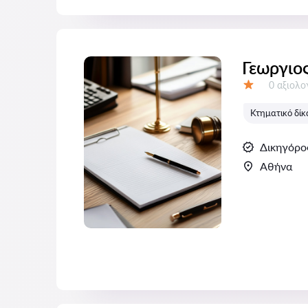
Γεωργιο
Αξιολογή
0 αξιολ
Αξιολόγηση:
Κτηματικό δίκ
Δικηγόρο
Αθήνα