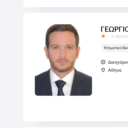
ΓΕΩΡΓΙ
Αξιολογή
0 αξιολ
Αξιολόγηση:
Κτηματικό δίκ
Δικηγόρο
Αθήνα