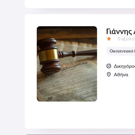
Γιάννης
Αξιολογή
0 αξιολ
Αξιολόγηση:
Οικογενειακό 
Δικηγόρο
Αθήνα