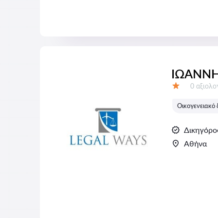
ΙΩΑΝΝΗ
Αξιολογή
0 αξιολ
Αξιολόγηση:
Οικογενειακό 
Δικηγόρο
Αθήνα