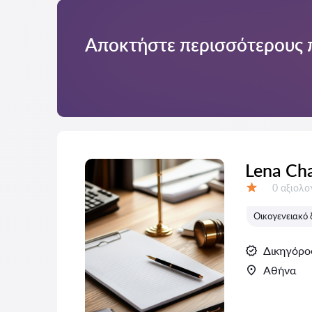
Αποκτήστε περισσότερους 
Lena Ch
Αξιολογή
0 αξιολ
Αξιολόγηση:
Οικογενειακό 
Δικηγόρο
Αθήνα