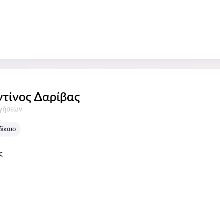
τίνος Δαρίβας
σεις:
ογήσεων
δίκαιο
ς