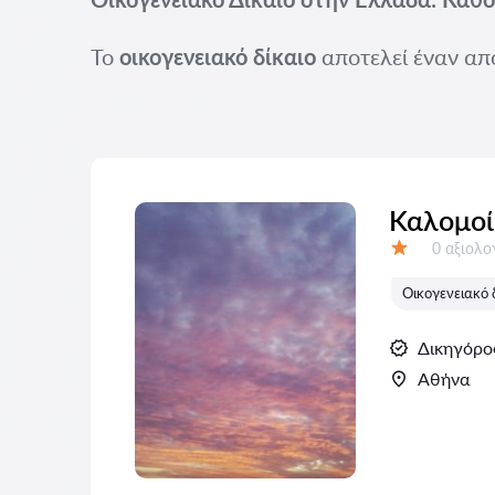
Το
οικογενειακό δίκαιο
αποτελεί έναν από
Καλομοί
Αξιολογή
0 αξιολ
Αξιολόγηση:
Οικογενειακό 
Δικηγόρο
Αθήνα