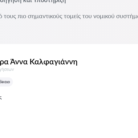
 τους πιο σημαντικούς τομείς του νομικού συστήμ
ρα Άννα Καλφαγιάννη
σεις:
ογήσεων
δίκαιο
ς