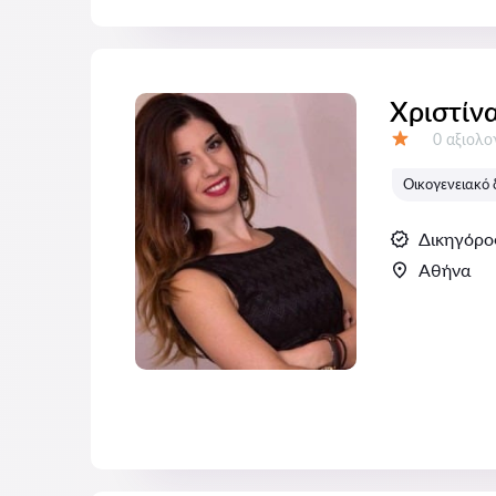
Χριστίν
Αξιολογή
0 αξιολ
Αξιολόγηση:
Οικογενειακό 
Δικηγόρο
Αθήνα