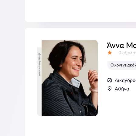
Άννα Μα
Αξιολογή
0 αξιολ
Αξιολόγηση:
Οικογενειακό 
Δικηγόρο
Αθήνα