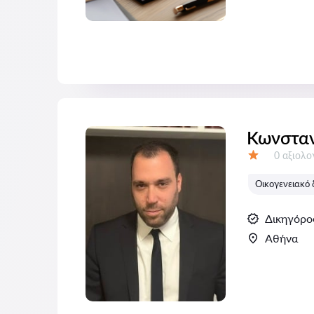
Κωνσταν
Αξιολογή
0 αξιολ
Αξιολόγηση:
Οικογενειακό 
Δικηγόρο
Αθήνα