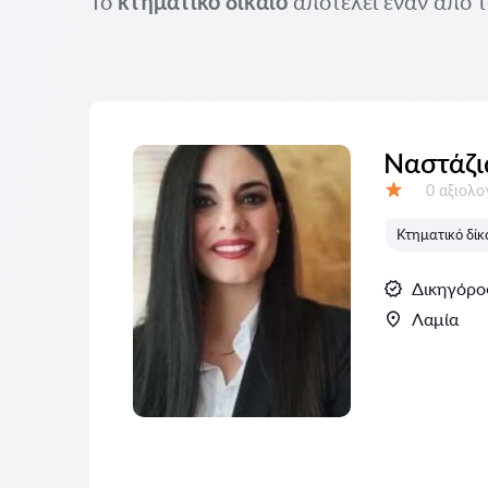
Το
κτηματικό δίκαιο
αποτελεί έναν από το
Ναστάζι
Αξιολογή
0 αξιολ
Αξιολόγηση:
Κτηματικό δίκ
Δικηγόρο
Λαμία