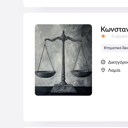
Κωνσταν
Αξιολογή
0 αξιολ
Αξιολόγηση:
Κτηματικό δίκ
Δικηγόρο
Λαμία