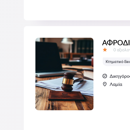
ΑΦΡΟΔΙ
Αξιολογή
0 αξιολ
Αξιολόγηση:
Κτηματικό δίκ
Δικηγόρο
Λαμία