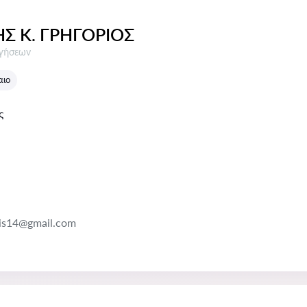
ΗΣ Κ. ΓΡΗΓΟΡΙΟΣ
σεις:
ογήσεων
αιο
ς
nis14@gmail.com