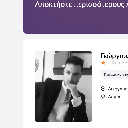
Αποκτήστε περισσότερους 
Γεώργιο
Αξιολογή
0 αξιολ
Αξιολόγηση:
Κτηματικό δίκ
Δικηγόρο
Λαμία