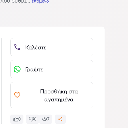
 που ρυθμί...
επόμενο
Καλέστε
Γράψτε
Προσθήκη στα
αγαπημένα
0
0
7