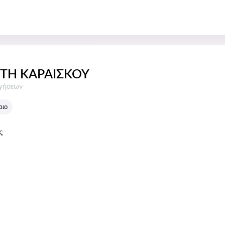
ΤΗ ΚΑΡΑΙΣΚΟΥ
σεις:
ογήσεων
αιο
ς