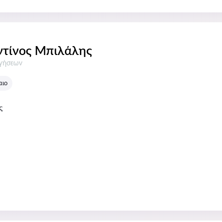
τίνος Μπιλάλης
σεις:
ογήσεων
αιο
ς