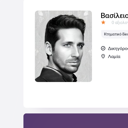
Βασίλει
Αξιολογή
0 αξιολ
Αξιολόγηση:
Κτηματικό δίκ
Δικηγόρο
Λαμία