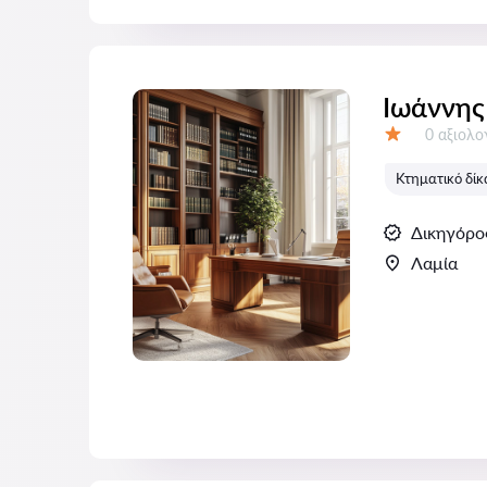
Ιωάννης
Αξιολογή
0 αξιολ
Αξιολόγηση:
Κτηματικό δίκ
Δικηγόρο
Λαμία