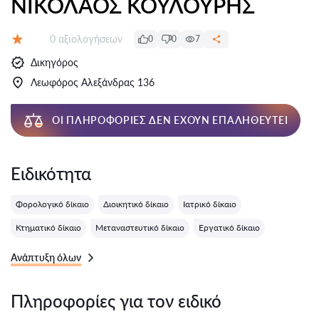
ΝΙΚΟΛΑΟΣ ΚΟΥΛΟΥΡΗΣ
Αξιολογήσεις:
0 αξιολογήσεων
0
0
7
Αξιολόγηση:
Δικηγόρος
Λεωφόρος Αλεξάνδρας 136
ΟΙ ΠΛΗΡΟΦΟΡΊΕΣ ΔΕΝ ΈΧΟΥΝ ΕΠΑΛΗΘΕΥΤΕΊ
Ειδικότητα
Φορολογικό δίκαιο
Διοικητικό δίκαιο
Ιατρικό δίκαιο
Κτηματικό δίκαιο
Μεταναστευτικό δίκαιο
Εργατικό δίκαιο
Ανάπτυξη όλων
Πληροφορίες για τον ειδικό