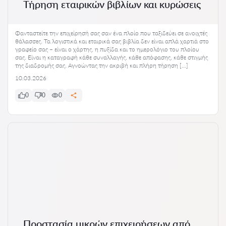
Τήρηση εταιρικών βιβλίων και κυρώσεις
Φανταστείτε την επιχείρησή σας σαν ένα πλοίο που ταξιδεύει σε ανοιχτές
θάλασσες. Τα λογιστικά και εταιρικά σας βιβλία δεν είναι απλά χαρτιά στο
γραφείο σας – είναι ο χάρτης, η πυξίδα και το ημερολόγιο του πλοίου
σας. Είναι η καταγραφή κάθε συναλλαγής, κάθε απόφασης, κάθε στιγμής
της διαδρομής σας. Αγνοώντας την ακριβή και πλήρη τήρηση […]
10.03.2026
0
0
0
Προστασία μικρών επιχειρήσεων από