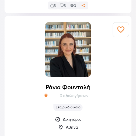
0
0
1
Ράνια Φουνταλή
Αξιολογήσεις:
0 αξιολογήσεων
Αξιολόγηση:
Εταιρικό δίκαιο
Δικηγόρος
Αθήνα