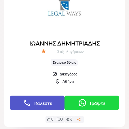
ΙΩΑΝΝΗΣ ΔΗΜΗΤΡΙΑΔΗΣ
Αξιολογήσεις:
0 αξιολογήσεων
Αξιολόγηση:
Εταιρικό δίκαιο
Δικηγόρος
Αθήνα
Καλέστε
Γράψτε
0
0
6