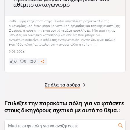
αθέμιτο ανταγωνισμό
Κάθε μικρή επιχείρηση στην Ελλάδα αποτελεί τη ραχοκοκαλιά της
οικονομίας μας, έναν φάρο καινοτομίας, εργασίας και τοπικής ανάπτυξης.
Ωστόσο, η πορεία της είναι συχνά γεμάτη προκλήσεις. Μία από τις πιο
ύπουλες και δυνητικά καταστροφικές απειλές που μπορεί να
αντιμετωπίσετε είναι ο αθέμιτος ανταγωνισμός. Αυτός δεν είναι απλώς
ένας “δύσκολος” αντίπαλος στην αγορά, αλλά η χρήση […]
9.03.2026
0
0
0
Σε όλα τα άρθρα
Επιλέξτε την παρακάτω πόλη για να φτάσετε
στους δικηγόρους σχετικά με αυτό το θέμα.: