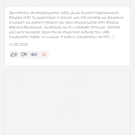
Ξεκινάτε ένα νέο επιχειρηματικό ταξίδι με μια Ιδιωτική Κεφαλαιουχική
Εταιρεία (ΙΚΕ); Συγχαρητήρια! Η ίδρυση μιας ΙΚΕ αποτελεί μια εξαιρετικά
δημοφιλή και ευέλικτη επιλογή για νέους επιχειρηματίες στην Ελλάδα.
Φέρνει ενθουσιασμό, καινοτομία και την υπόσχεση επιτυχίας. Ωστόσο,
μαζί με τις ευκαιρίες, έρχονται και σημαντικές ευθύνες που κάθε
διαχειριστής πρέπει να γνωρίζει. Η ευθύνη διαχειριστών σε ΙΚΕ […]
11.03.2026
0
0
0