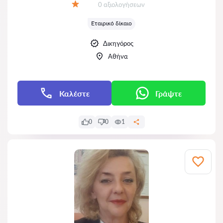
Αξιολογήσεις:
0 αξιολογήσεων
Αξιολόγηση:
Εταιρικό δίκαιο
Δικηγόρος
Αθήνα
Καλέστε
Γράψτε
0
0
1