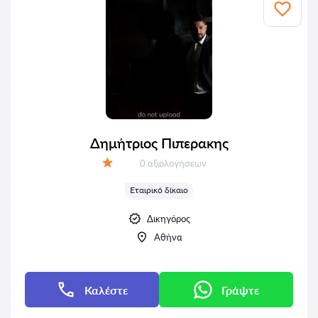
Δημήτριος Πιπερακης
Αξιολογήσεις:
0 αξιολογήσεων
Αξιολόγηση:
Εταιρικό δίκαιο
Δικηγόρος
Αθήνα
Καλέστε
Γράψτε