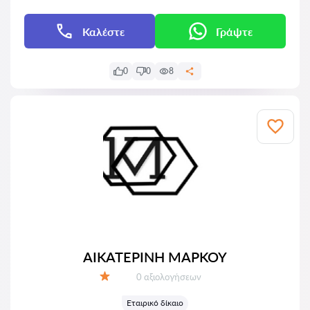
Καλέστε
Γράψτε
0
0
8
ΑΙΚΑΤΕΡΙΝΗ ΜΑΡΚΟΥ
Αξιολογήσεις:
0 αξιολογήσεων
Αξιολόγηση:
Εταιρικό δίκαιο