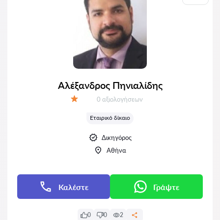
Αλέξανδρος Πηνιαλίδης
Αξιολογήσεις:
0 αξιολογήσεων
Αξιολόγηση:
Εταιρικό δίκαιο
Δικηγόρος
Αθήνα
Καλέστε
Γράψτε
0
0
2