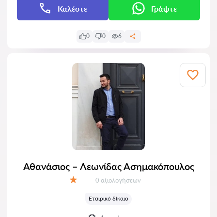
Καλέστε
Γράψτε
0
0
6
Αθανάσιος – Λεωνίδας Ασημακόπουλος
Αξιολογήσεις:
0 αξιολογήσεων
Αξιολόγηση:
Εταιρικό δίκαιο