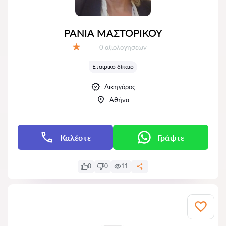
ΡΑΝΙΑ ΜΑΣΤΟΡΙΚΟΥ
Αξιολογήσεις:
0 αξιολογήσεων
Αξιολόγηση:
Εταιρικό δίκαιο
Δικηγόρος
Αθήνα
Καλέστε
Γράψτε
0
0
11