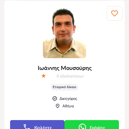
Ιωάννης Μουσούρης
Αξιολογήσεις:
0 αξιολογήσεων
Αξιολόγηση:
Εταιρικό δίκαιο
Δικηγόρος
Αθήνα
Καλέστε
Γράψτε