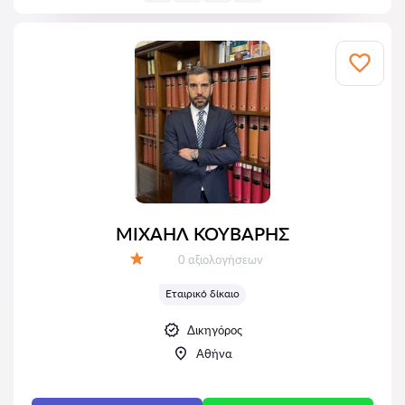
ΜΙΧΑΗΛ ΚΟΥΒΑΡΗΣ
Αξιολογήσεις:
0 αξιολογήσεων
Αξιολόγηση:
Εταιρικό δίκαιο
Δικηγόρος
Αθήνα