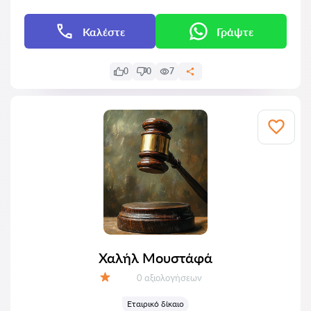
Καλέστε
Γράψτε
0
0
7
Χαλήλ Μουστάφά
Αξιολογήσεις:
0 αξιολογήσεων
Αξιολόγηση:
Εταιρικό δίκαιο