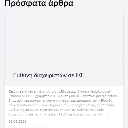
Πρόσφατα άρθρα
Ευθύνη διαχειριστών σε ΙΚΕ
Ξεκινάτε ένα νέο επιχειρηματικό ταξίδι με μια Ιδιωτική Κεφαλαιουχική
Εταιρεία (ΙΚΕ); Συγχαρητήρια! Η ίδρυση μιας ΙΚΕ αποτελεί μια εξαιρετικά
δημοφιλή και ευέλικτη επιλογή για νέους επιχειρηματίες στην Ελλάδα.
Φέρνει ενθουσιασμό, καινοτομία και την υπόσχεση επιτυχίας. Ωστόσο,
μαζί με τις ευκαιρίες, έρχονται και σημαντικές ευθύνες που κάθε
διαχειριστής πρέπει να γνωρίζει. Η ευθύνη διαχειριστών σε ΙΚΕ […]
11.03.2026