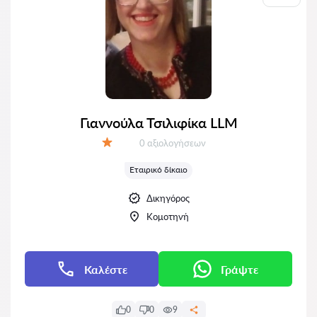
Γιαννούλα Τσιλιφίκα LLM
Αξιολογήσεις:
0 αξιολογήσεων
Αξιολόγηση:
Εταιρικό δίκαιο
Δικηγόρος
Κομοτηνή
Καλέστε
Γράψτε
0
0
9