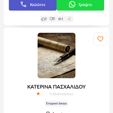
Καλέστε
Γράψτε
0
0
1
ΚΑΤΕΡΙΝΑ ΠΑΣΧΑΛΙΔΟΥ
Αξιολογήσεις:
0 αξιολογήσεων
Αξιολόγηση:
Εταιρικό δίκαιο