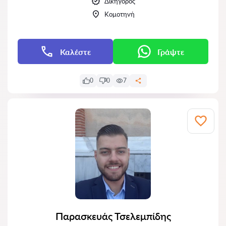
Δικηγόρος
Κομοτηνή
Καλέστε
Γράψτε
0
0
7
Παρασκευάς Τσελεμπίδης