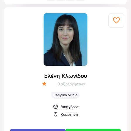
Ελένη Κλωνίδου
Αξιολογήσεις:
0 αξιολογήσεων
Αξιολόγηση:
Εταιρικό δίκαιο
Δικηγόρος
Κομοτηνή