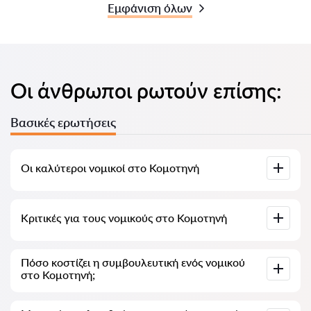
Εμφάνιση όλων
Οι άνθρωποι ρωτούν επίσης:
Βασικές ερωτήσεις
Οι καλύτεροι νομικοί στο Κομοτηνή
Έχουμε συγκεντρώσει μια λίστα με τους καλύτερους
Κριτικές για τους νομικούς στο Κομοτηνή
νομικούς στο Κομοτηνή με πλήρεις πληροφορίες. Τιμές,
αξιολογήσεις, αριθμός τηλεφώνου και διεύθυνση.
Στην υπηρεσία μας έχουν συγκεντρωθεί πραγματικές
Πόσο κοστίζει η συμβουλευτική ενός νομικού
κριτικές για τους νομικούς, δεν διαγράφουμε αρνητικές
στο Κομοτηνή;
κριτικές και δεν υπάρχει δυνατότητα να χειραγωγηθούν.
Η συμβουλευτική των νομικών στο Κομοτηνή ξεκινά από