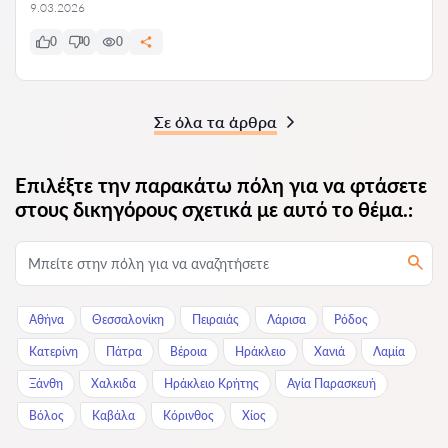
9.03.2026
0
0
0
Σε όλα τα άρθρα
Επιλέξτε την παρακάτω πόλη για να φτάσετε
στους δικηγόρους σχετικά με αυτό το θέμα.:
Αθήνα
Θεσσαλονίκη
Πειραιάς
Λάρισα
Ρόδος
Κατερίνη
Πάτρα
Βέροια
Ηράκλειο
Χανιά
Λαμία
Ξάνθη
Χαλκιδα
Ηράκλειο Κρήτης
Αγία Παρασκευή
Βόλος
Καβάλα
Κόρινθος
Χίος