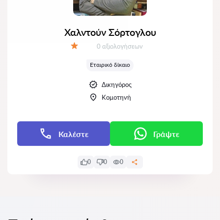
Χαλντούν Σόρτογλου
Αξιολογήσεις:
0 αξιολογήσεων
Αξιολόγηση:
Εταιρικό δίκαιο
Δικηγόρος
Κομοτηνή
Καλέστε
Γράψτε
0
0
0