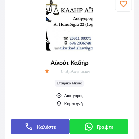
Αϊκούτ Καδήρ
Αξιολογήσεις:
0 αξιολογήσεων
Αξιολόγηση:
Εταιρικό δίκαιο
Δικηγόρος
Κομοτηνή
Καλέστε
Γράψτε