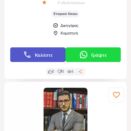
Αξιολογήσεις:
0 αξιολογήσεων
Αξιολόγηση:
Εταιρικό δίκαιο
Δικηγόρος
Κομοτηνή
Καλέστε
Γράψτε
0
0
6