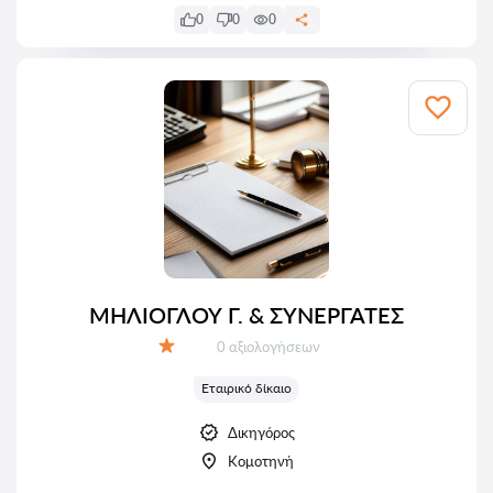
0
0
0
ΜΗΛΙΟΓΛΟΥ Γ. & ΣΥΝΕΡΓΑΤΕΣ
Αξιολογήσεις:
0 αξιολογήσεων
Αξιολόγηση:
Εταιρικό δίκαιο
Δικηγόρος
Κομοτηνή