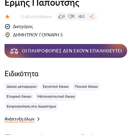
Ερμής Παπουτσής
Αξιολογήσεις:
0 αξιολογήσεων
0
0
2
Αξιολόγηση:
Δικηγόρος
ΔΗΜΗΤΡΙΟΥ ΓΟΥΝΑΡΗ 5
ΟΙ ΠΛΗΡΟΦΟΡΊΕΣ ΔΕΝ ΈΧΟΥΝ ΕΠΑΛΗΘΕΥΤΕΊ
Ειδικότητα
Δίκαιο μεταφορών
Εργατικό δίκαιο
Ποινικό δίκαιο
Εταιρικό δίκαιο
Μεταναστευτικό δίκαιο
Εκπροσώπηση στο δικαστήριο
Ανάπτυξη όλων