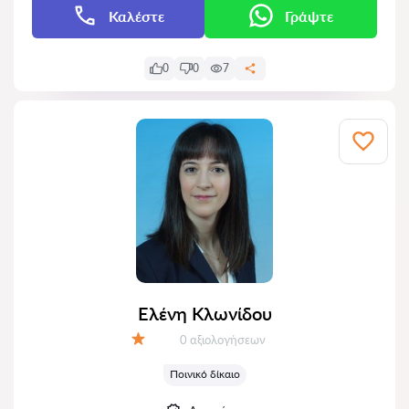
Καλέστε
Γράψτε
0
0
7
Ελένη Κλωνίδου
Αξιολογήσεις:
0 αξιολογήσεων
Αξιολόγηση:
Ποινικό δίκαιο