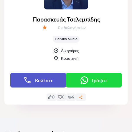
Παρασκευάς Τσελεμπίδης
Αξιολογήσεις:
0 αξιολογήσεων
Αξιολόγηση:
Ποινικό δίκαιο
Δικηγόρος
Κομοτηνή
Καλέστε
Γράψτε
0
0
6