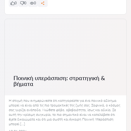
0
0
0
Ποινική υπεράσπιση: στρατηγική &
βήματα
Η στιγμή που ενημερώνεστε ότι κατηγορείστε για ένα ποινικό αδίκημα
μπορεί να είναι από τις πιο τρομακτικές της ζωής σας. Ξαφνικά, ο κόσμος
σας γυρίζει ανάποδα. Νιώθετε φόβο, αβεβαιότητα, ίσως και αδικία. Σε
αυτή την κρίσιμη συγκυρία, το πιο σημαντικό είναι να καταλάβετε ότι
έχετε δικαιώματα και ότι μια σωστή και έγκαιρη Ποινική Υπεράσπιση
μπορεί […]