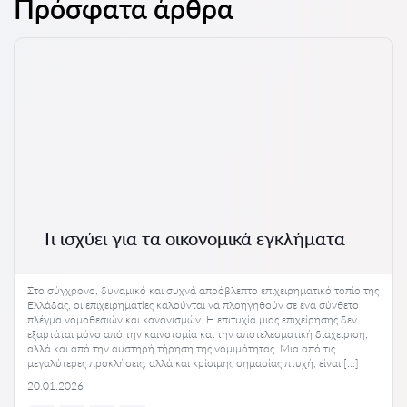
Πρόσφατα άρθρα
Τι ισχύει για τα οικονομικά εγκλήματα
Στο σύγχρονο, δυναμικό και συχνά απρόβλεπτο επιχειρηματικό τοπίο της
Ελλάδας, οι επιχειρηματίες καλούνται να πλοηγηθούν σε ένα σύνθετο
πλέγμα νομοθεσιών και κανονισμών. Η επιτυχία μιας επιχείρησης δεν
εξαρτάται μόνο από την καινοτομία και την αποτελεσματική διαχείριση,
αλλά και από την αυστηρή τήρηση της νομιμότητας. Μια από τις
μεγαλύτερες προκλήσεις, αλλά και κρίσιμης σημασίας πτυχή, είναι […]
20.01.2026