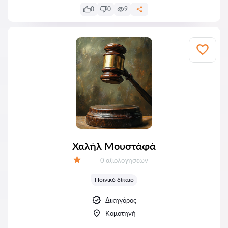
0
0
9
Χαλήλ Μουστάφά
Αξιολογήσεις:
0 αξιολογήσεων
Αξιολόγηση:
Ποινικό δίκαιο
Δικηγόρος
Κομοτηνή