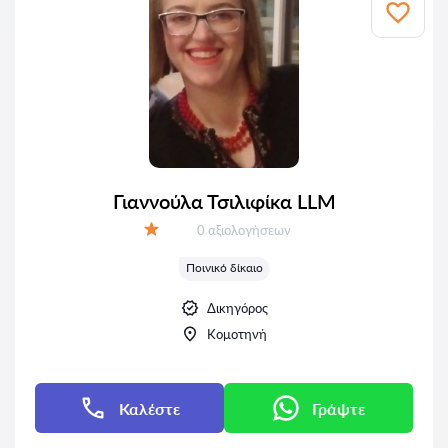
Γιαννούλα Τσιλιφίκα LLM
Αξιολογήσεις:
0 αξιολογήσεων
Αξιολόγηση:
Ποινικό δίκαιο
Δικηγόρος
Κομοτηνή
Καλέστε
Γράψτε