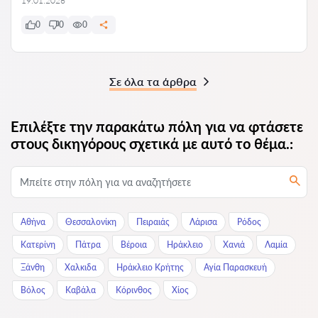
19.01.2026
0
0
0
Σε όλα τα άρθρα
Επιλέξτε την παρακάτω πόλη για να φτάσετε
στους δικηγόρους σχετικά με αυτό το θέμα.:
Αθήνα
Θεσσαλονίκη
Πειραιάς
Λάρισα
Ρόδος
Κατερίνη
Πάτρα
Βέροια
Ηράκλειο
Χανιά
Λαμία
Ξάνθη
Χαλκιδα
Ηράκλειο Κρήτης
Αγία Παρασκευή
Βόλος
Καβάλα
Κόρινθος
Χίος