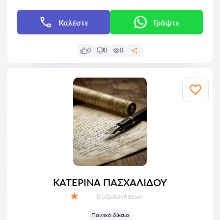
Καλέστε
Γράψτε
0
0
0
ΚΑΤΕΡΙΝΑ ΠΑΣΧΑΛΙΔΟΥ
Αξιολογήσεις:
0 αξιολογήσεων
Αξιολόγηση:
Ποινικό δίκαιο