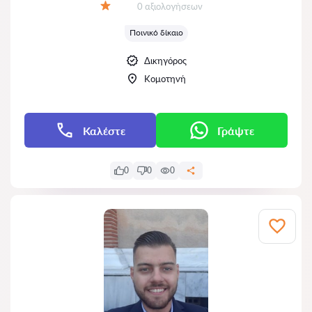
Αξιολογήσεις:
0 αξιολογήσεων
Αξιολόγηση:
Ποινικό δίκαιο
Δικηγόρος
Κομοτηνή
Καλέστε
Γράψτε
0
0
0