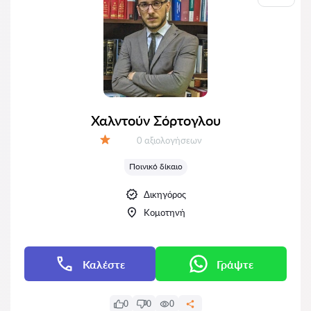
Χαλντούν Σόρτογλου
Αξιολογήσεις:
0 αξιολογήσεων
Αξιολόγηση:
Ποινικό δίκαιο
Δικηγόρος
Κομοτηνή
Καλέστε
Γράψτε
0
0
0