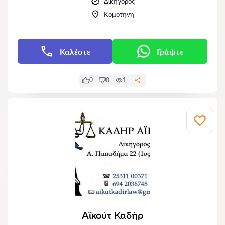
Δικηγόρος
Κομοτηνή
Καλέστε
Γράψτε
0
0
1
Αϊκούτ Καδήρ