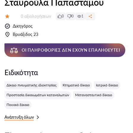
Σταυρούλα Παπαστάμου
Αξιολογήσεις:
0 αξιολογήσεων
0
0
1
Αξιολόγηση:
Δικηγόρος
Βρυάξιδος 23
ΟΙ ΠΛΗΡΟΦΟΡΊΕΣ ΔΕΝ ΈΧΟΥΝ ΕΠΑΛΗΘΕΥΤΕΊ
Ειδικότητα
Δίκαιο πνευματικής ιδιοκτησίας
Κτηματικό δίκαιο
Ιατρικό δίκαιο
Προστασία δικαιωμάτων καταναλωτών
Μεταναστευτικό δίκαιο
Ποινικό δίκαιο
Ανάπτυξη όλων