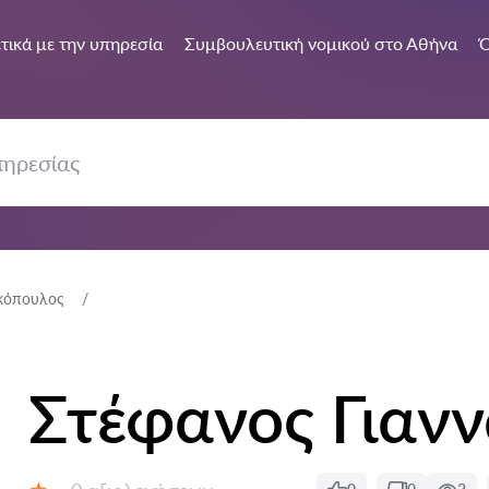
τικά με την υπηρεσία
Συμβουλευτική νομικού στο Αθήνα
Ό
ακόπουλος
Στέφανος Γιαν
Αξιολογήσεις: