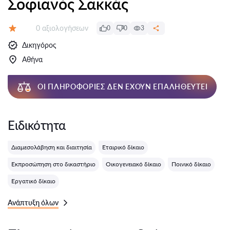
Σοφιανός Σακκάς
Αξιολογήσεις:
0 αξιολογήσεων
0
0
3
Αξιολόγηση:
Δικηγόρος
Αθήνα
ΟΙ ΠΛΗΡΟΦΟΡΊΕΣ ΔΕΝ ΈΧΟΥΝ ΕΠΑΛΗΘΕΥΤΕΊ
Ειδικότητα
Διαμεσολάβηση και διαιτησία
Εταιρικό δίκαιο
Εκπροσώπηση στο δικαστήριο
Οικογενειακό δίκαιο
Ποινικό δίκαιο
Εργατικό δίκαιο
Ανάπτυξη όλων