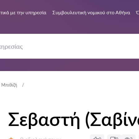
τικά με την υπηρεσία
Συμβουλευτική νομικού στο Αθήνα
Ό
 Μπιθιζή
Σεβαστή (Σαβίν
Αξιολογήσεις: