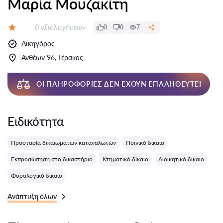
Μαρία Μουζακίτη
Αξιολογήσεις:
0 αξιολογήσεων
0
0
7
Αξιολόγηση:
Δικηγόρος
Ανθέων 96, Γέρακας
ΟΙ ΠΛΗΡΟΦΟΡΊΕΣ ΔΕΝ ΈΧΟΥΝ ΕΠΑΛΗΘΕΥΤΕΊ
Ειδικότητα
Προστασία δικαιωμάτων καταναλωτών
Ποινικό δίκαιο
Εκπροσώπηση στο δικαστήριο
Κτηματικό δίκαιο
Διοικητικό δίκαιο
Φορολογικό δίκαιο
Ανάπτυξη όλων