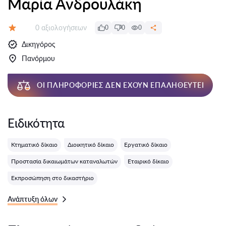
Μαρία Ανδρουλάκη
Αξιολογήσεις:
0 αξιολογήσεων
0
0
0
Αξιολόγηση:
Δικηγόρος
Πανόρμου
ΟΙ ΠΛΗΡΟΦΟΡΊΕΣ ΔΕΝ ΈΧΟΥΝ ΕΠΑΛΗΘΕΥΤΕΊ
Ειδικότητα
Κτηματικό δίκαιο
Διοικητικό δίκαιο
Εργατικό δίκαιο
Προστασία δικαιωμάτων καταναλωτών
Εταιρικό δίκαιο
Εκπροσώπηση στο δικαστήριο
Ανάπτυξη όλων