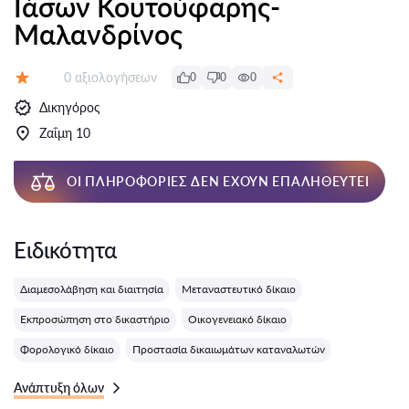
Ιάσων Κουτούφαρης-
Μαλανδρίνος
Αξιολογήσεις:
0 αξιολογήσεων
0
0
0
Αξιολόγηση:
Δικηγόρος
Ζαΐμη 10
ΟΙ ΠΛΗΡΟΦΟΡΊΕΣ ΔΕΝ ΈΧΟΥΝ ΕΠΑΛΗΘΕΥΤΕΊ
Ειδικότητα
Διαμεσολάβηση και διαιτησία
Μεταναστευτικό δίκαιο
Εκπροσώπηση στο δικαστήριο
Οικογενειακό δίκαιο
Φορολογικό δίκαιο
Προστασία δικαιωμάτων καταναλωτών
Ανάπτυξη όλων