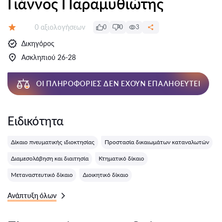
Γιάννος Παραμυθιώτης
Αξιολογήσεις:
0 αξιολογήσεων
0
0
3
Αξιολόγηση:
Δικηγόρος
Ασκληπιού 26-28
ΟΙ ΠΛΗΡΟΦΟΡΊΕΣ ΔΕΝ ΈΧΟΥΝ ΕΠΑΛΗΘΕΥΤΕΊ
Ειδικότητα
Δίκαιο πνευματικής ιδιοκτησίας
Προστασία δικαιωμάτων καταναλωτών
Διαμεσολάβηση και διαιτησία
Κτηματικό δίκαιο
Μεταναστευτικό δίκαιο
Διοικητικό δίκαιο
Ανάπτυξη όλων