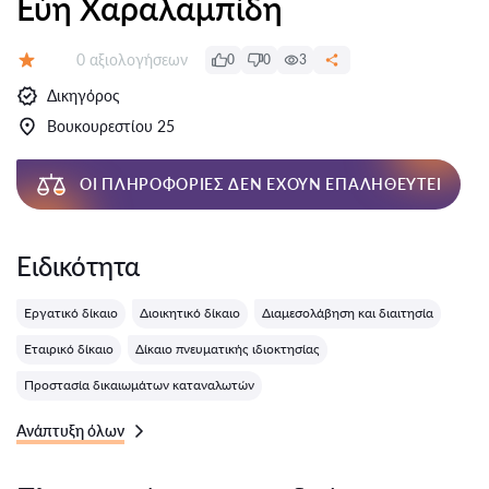
Εύη Χαραλαμπίδη
Αξιολογήσεις:
0 αξιολογήσεων
0
0
3
Αξιολόγηση:
Δικηγόρος
Βουκουρεστίου 25
ΟΙ ΠΛΗΡΟΦΟΡΊΕΣ ΔΕΝ ΈΧΟΥΝ ΕΠΑΛΗΘΕΥΤΕΊ
Ειδικότητα
Εργατικό δίκαιο
Διοικητικό δίκαιο
Διαμεσολάβηση και διαιτησία
Εταιρικό δίκαιο
Δίκαιο πνευματικής ιδιοκτησίας
Προστασία δικαιωμάτων καταναλωτών
Ανάπτυξη όλων