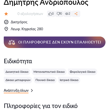
Δημήτρης Ανδριόπουλος
Αξιολογήσεις:
0 αξιολογήσεων
0
0
2
Αξιολόγηση:
Δικηγόρος
Λεωφ. Κηφισίας 280
ΟΙ ΠΛΗΡΟΦΟΡΊΕΣ ΔΕΝ ΈΧΟΥΝ ΕΠΑΛΗΘΕΥΤΕΊ
Ειδικότητα
Διοικητικό δίκαιο
Μεταναστευτικό δίκαιο
Φορολογικό δίκαιο
Δίκαιο μεταφορών
Ποινικό δίκαιο
Ιατρικό δίκαιο
Ανάπτυξη όλων
Πληροφορίες για τον ειδικό