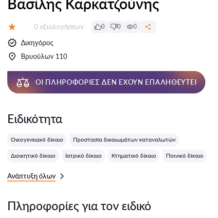
Βασίλης Καρκατζούνης
Αξιολογήσεις:
0 αξιολογήσεων
0
0
0
Αξιολόγηση:
Δικηγόρος
Βρυούλων 110
ΟΙ ΠΛΗΡΟΦΟΡΊΕΣ ΔΕΝ ΈΧΟΥΝ ΕΠΑΛΗΘΕΥΤΕΊ
Ειδικότητα
Οικογενειακό δίκαιο
Προστασία δικαιωμάτων καταναλωτών
Διοικητικό δίκαιο
Ιατρικό δίκαιο
Κτηματικό δίκαιο
Ποινικό δίκαιο
Ανάπτυξη όλων
Πληροφορίες για τον ειδικό