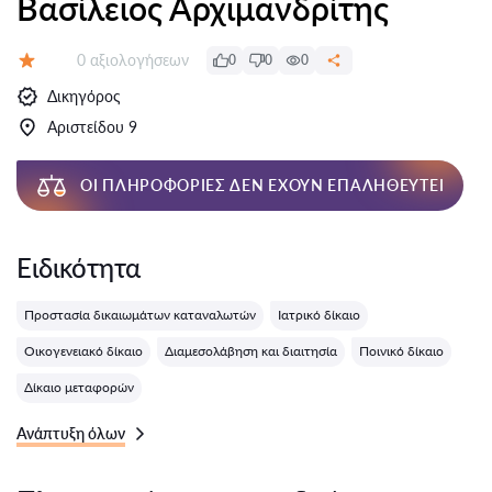
Βασίλειος Αρχιμανδρίτης
Αξιολογήσεις:
0 αξιολογήσεων
0
0
0
Αξιολόγηση:
Δικηγόρος
Αριστείδου 9
ΟΙ ΠΛΗΡΟΦΟΡΊΕΣ ΔΕΝ ΈΧΟΥΝ ΕΠΑΛΗΘΕΥΤΕΊ
Ειδικότητα
Προστασία δικαιωμάτων καταναλωτών
Ιατρικό δίκαιο
Οικογενειακό δίκαιο
Διαμεσολάβηση και διαιτησία
Ποινικό δίκαιο
Δίκαιο μεταφορών
Ανάπτυξη όλων