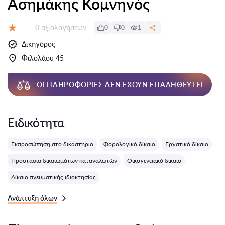
Ασημάκης Κομνηνός
Αξιολογήσεις:
0 αξιολογήσεων
0
0
1
Αξιολόγηση:
Δικηγόρος
Φιλολάου 45
ΟΙ ΠΛΗΡΟΦΟΡΊΕΣ ΔΕΝ ΈΧΟΥΝ ΕΠΑΛΗΘΕΥΤΕΊ
Ειδικότητα
Εκπροσώπηση στο δικαστήριο
Φορολογικό δίκαιο
Εργατικό δίκαιο
Προστασία δικαιωμάτων καταναλωτών
Οικογενειακό δίκαιο
Δίκαιο πνευματικής ιδιοκτησίας
Ανάπτυξη όλων