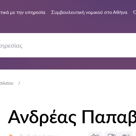
τικά με την υπηρεσία
Συμβουλευτική νομικού στο Αθήνα
Ό
ιλείου
Ανδρέας Παπαβ
Αξιολογήσεις: