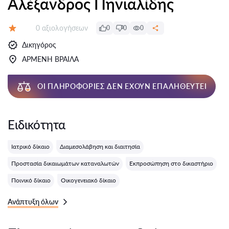
Αλέξανδρος Πηνιαλίδης
Αξιολογήσεις:
0 αξιολογήσεων
0
0
0
Αξιολόγηση:
Δικηγόρος
ΑΡΜΕΝΗ ΒΡΑΙΛΑ
ΟΙ ΠΛΗΡΟΦΟΡΊΕΣ ΔΕΝ ΈΧΟΥΝ ΕΠΑΛΗΘΕΥΤΕΊ
Ειδικότητα
Ιατρικό δίκαιο
Διαμεσολάβηση και διαιτησία
Προστασία δικαιωμάτων καταναλωτών
Εκπροσώπηση στο δικαστήριο
Ποινικό δίκαιο
Οικογενειακό δίκαιο
Ανάπτυξη όλων