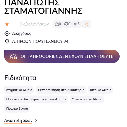
ΠΑΝΑΓΙΩΤΗΣ
ΣΤΑΜΑΤΟΓΙΑΝΝΗΣ
Αξιολογήσεις:
0 αξιολογήσεων
0
0
5
Αξιολόγηση:
Δικηγόρος
Λ. ΗΡΩΩΝ ΠΟΛΥΤΕΧΝΕΙΟΥ 94
ΟΙ ΠΛΗΡΟΦΟΡΊΕΣ ΔΕΝ ΈΧΟΥΝ ΕΠΑΛΗΘΕΥΤΕΊ
Ειδικότητα
Κτηματικό δίκαιο
Εκπροσώπηση στο δικαστήριο
Ιατρικό δίκαιο
Προστασία δικαιωμάτων καταναλωτών
Οικογενειακό δίκαιο
Ποινικό δίκαιο
Ανάπτυξη όλων