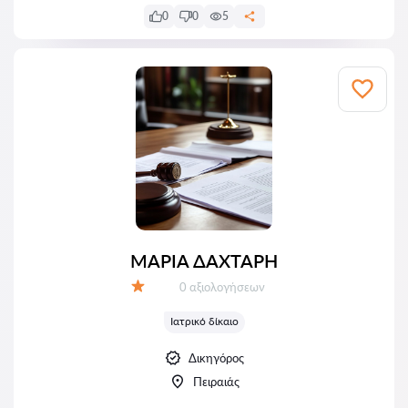
0
0
5
ΜΑΡΙΑ ΔΑΧΤΑΡΗ
Αξιολογήσεις:
0 αξιολογήσεων
Αξιολόγηση:
Ιατρικό δίκαιο
Δικηγόρος
Πειραιάς