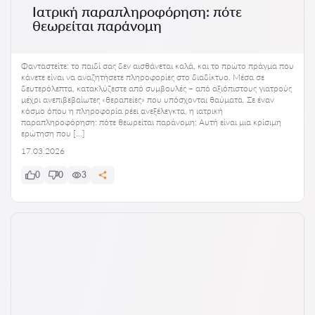
Ιατρική παραπληροφόρηση: πότε
θεωρείται παράνομη
Φανταστείτε: το παιδί σας δεν αισθάνεται καλά, και το πρώτο πράγμα που
κάνετε είναι να αναζητήσετε πληροφορίες στο διαδίκτυο. Μέσα σε
δευτερόλεπτα, κατακλύζεστε από συμβουλές – από αξιόπιστους γιατρούς
μέχρι ανεπιβεβαίωτες «θεραπείες» που υπόσχονται θαύματα. Σε έναν
κόσμο όπου η πληροφορία ρέει ανεξέλεγκτα, η ιατρική
παραπληροφόρηση: πότε θεωρείται παράνομη; Αυτή είναι μια κρίσιμη
ερώτηση που […]
17.03.2026
0
0
3