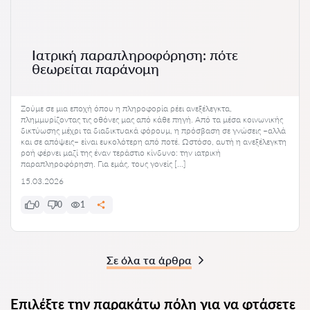
Ιατρική παραπληροφόρηση: πότε
θεωρείται παράνομη
Ζούμε σε μια εποχή όπου η πληροφορία ρέει ανεξέλεγκτα,
πλημμυρίζοντας τις οθόνες μας από κάθε πηγή. Από τα μέσα κοινωνικής
δικτύωσης μέχρι τα διαδικτυακά φόρουμ, η πρόσβαση σε γνώσεις –αλλά
και σε απόψεις– είναι ευκολότερη από ποτέ. Ωστόσο, αυτή η ανεξέλεγκτη
ροή φέρνει μαζί της έναν τεράστιο κίνδυνο: την ιατρική
παραπληροφόρηση. Για εμάς, τους γονείς […]
15.03.2026
0
0
1
Σε όλα τα άρθρα
Επιλέξτε την παρακάτω πόλη για να φτάσετε