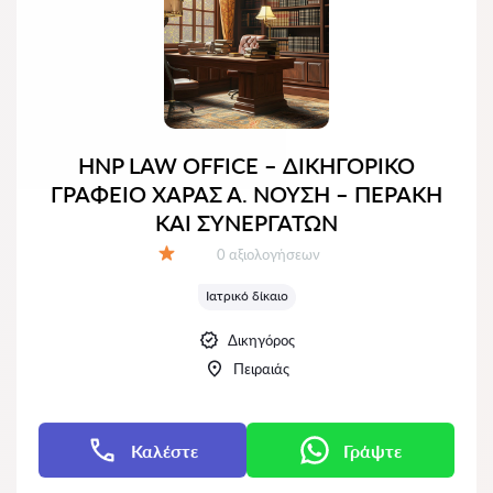
HNP LAW OFFICE – ΔΙΚΗΓΟΡΙΚΟ
ΓΡΑΦΕΙΟ ΧΑΡΑΣ Α. ΝΟΥΣΗ – ΠΕΡΑΚΗ
ΚΑΙ ΣΥΝΕΡΓΑΤΩΝ
Αξιολογήσεις:
0 αξιολογήσεων
Αξιολόγηση:
Ιατρικό δίκαιο
Δικηγόρος
Πειραιάς
Καλέστε
Γράψτε