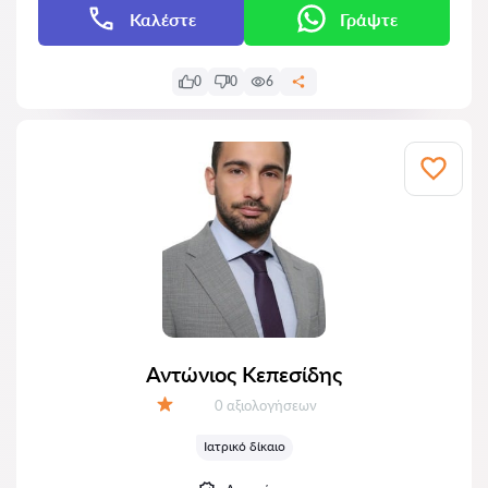
Καλέστε
Γράψτε
0
0
6
Αντώνιος Κεπεσίδης
Αξιολογήσεις:
0 αξιολογήσεων
Αξιολόγηση:
Ιατρικό δίκαιο