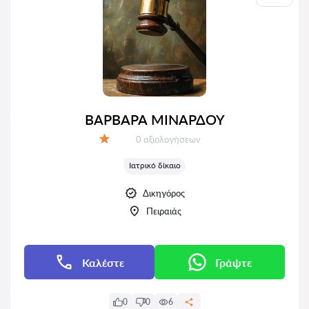
ΒΑΡΒΑΡΑ ΜΙΝΑΡΔΟΥ
Αξιολογήσεις:
0 αξιολογήσεων
Αξιολόγηση:
Ιατρικό δίκαιο
Δικηγόρος
Πειραιάς
Καλέστε
Γράψτε
0
0
6