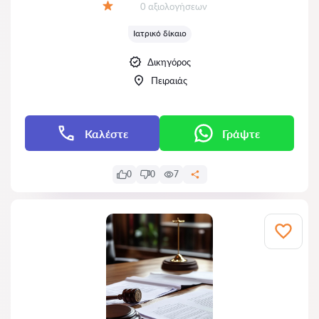
Αξιολογήσεις:
0 αξιολογήσεων
Αξιολόγηση:
Ιατρικό δίκαιο
Δικηγόρος
Πειραιάς
Καλέστε
Γράψτε
0
0
7