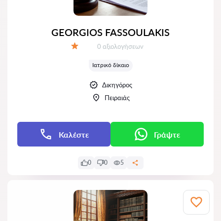
GEORGIOS FASSOULAKIS
Αξιολογήσεις:
0 αξιολογήσεων
Αξιολόγηση:
Ιατρικό δίκαιο
Δικηγόρος
Πειραιάς
Καλέστε
Γράψτε
0
0
5