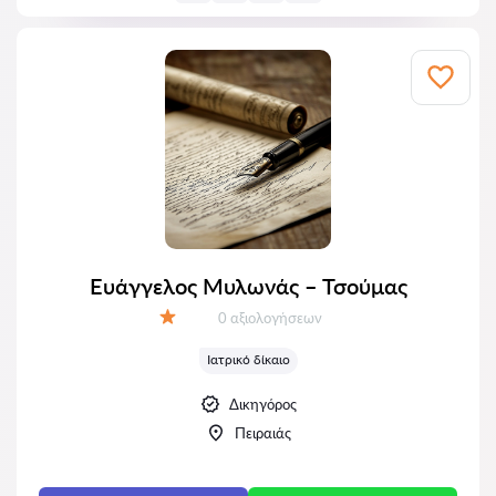
Ευάγγελος Μυλωνάς – Τσούμας
Αξιολογήσεις:
0 αξιολογήσεων
Αξιολόγηση:
Ιατρικό δίκαιο
Δικηγόρος
Πειραιάς