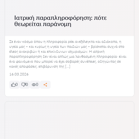
Ιατρική παραπληροφόρηση: πότε
θεωρείται παράνομη
Σε έναν κόσμο όπου η πληροφορία ρέει ανεξέλεγκτα και αδιάκοπα, η
υγεία μας – και κυρίως η υγεία των παιδιών μας – βρίσκεται συχνά στο
έλεος ανακριβών ή και επικίνδυνων ισχυρισμών. Η ιατρική
παραπληροφόρηση δεν είναι απλώς μια λανθασμένη πληροφορία· είναι
ένα φαινόμενο που μπορεί να έχει σοβαρές συνέπειες, οδηγώντας σε
κακές αποφάσεις, επιβάρυνση της […]
16.03.2026
0
0
0