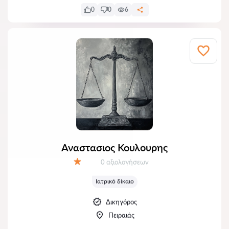
0
0
6
Αναστασιος Κουλουρης
Αξιολογήσεις:
0 αξιολογήσεων
Αξιολόγηση:
Ιατρικό δίκαιο
Δικηγόρος
Πειραιάς