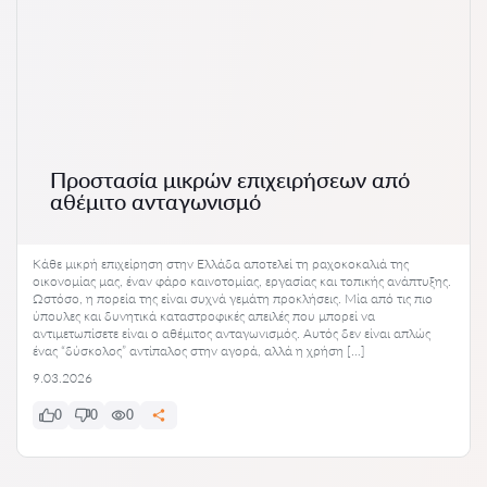
Προστασία μικρών επιχειρήσεων από
αθέμιτο ανταγωνισμό
Κάθε μικρή επιχείρηση στην Ελλάδα αποτελεί τη ραχοκοκαλιά της
οικονομίας μας, έναν φάρο καινοτομίας, εργασίας και τοπικής ανάπτυξης.
Ωστόσο, η πορεία της είναι συχνά γεμάτη προκλήσεις. Μία από τις πιο
ύπουλες και δυνητικά καταστροφικές απειλές που μπορεί να
αντιμετωπίσετε είναι ο αθέμιτος ανταγωνισμός. Αυτός δεν είναι απλώς
ένας “δύσκολος” αντίπαλος στην αγορά, αλλά η χρήση […]
9.03.2026
0
0
0