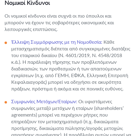
Νομικοί Κίνδυνοι
Οι νομικοί κίνδυνοι είναι συχνά οι πιο ύπουλοι και
μπορούν να έχουν τις σοβαρότερες οικονομικές και
λειτουργικές επιπτώσεις.
Έλλειψη Συμμόρφωσης με τη Νομοθεσία:
Κάθε
μετασχηματισμός διέπεται από συγκεκριμένες διατάξεις
του εταιρικού δικαίου (Ν. 4601/2019, Ν. 4548/2018
κ.ά.). Η παράλειψη τήρησης των προβλεπόμενων
διαδικασιών, των προθεσμιών ή των απαιτούμενων
εγκρίσεων (π.χ. από ΓΕΜΗ, ΕΦΚΑ, Ελληνική Επιτροπή
Κεφαλαιαγοράς) μπορεί να οδηγήσει σε ακυρότητα
πράξεων, πρόστιμα ή ακόμα και σε ποινικές ευθύνες.
Συμφωνίες Μετόχων/Εταίρων:
Οι υφιστάμενες
συμφωνίες μεταξύ μετόχων ή εταίρων (shareholders’
agreements) μπορεί να περιέχουν ρήτρες που
επηρεάζουν τον μετασχηματισμό (π.χ. δικαιώματα
προτίμησης, δικαιώματα πώλησης/αγοράς μετοχών,
απαιτήσεις συναίνεσης). Η παράβλεψη αυτών μπορεί να