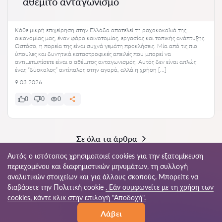
αθέμιτο ανταγωνισμό
Κάθε μικρή επιχείρηση στην Ελλάδα αποτελεί τη ραχοκοκαλιά της
οικονομίας μας, έναν φάρο καινοτομίας, εργασίας και τοπικής ανάπτυξης.
Ωστόσο, η πορεία της είναι συχνά γεμάτη προκλήσεις. Μία από τις πιο
ύπουλες και δυνητικά καταστροφικές απειλές που μπορεί να
αντιμετωπίσετε είναι ο αθέμιτος ανταγωνισμός. Αυτός δεν είναι απλώς
ένας “δύσκολος” αντίπαλος στην αγορά, αλλά η χρήση […]
9.03.2026
0
0
0
Σε όλα τα άρθρα
Αυτός ο ιστότοπος χρησιμοποιεί cookies για την εξατομίκευση
περιεχομένου και διαφημιστικών μηνυμάτων, τη συλλογή
αναλυτικών στοιχείων και για άλλους σκοπούς. Μπορείτε να
© 2026 Juristi-gr.com
διαβάσετε την Πολιτική cookie
. Εάν συμφωνείτε με τη χρήση των
cookies, κάντε κλικ στην επιλογή "Αποδοχή".
Όροι
Χάρτης
Το παγκόσμιο δίκτυό
Λάβει
χρήσης
ιστότοπου
μας