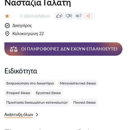
Ναστάζια Γαλάτη
Αξιολογήσεις:
0 αξιολογήσεων
0
0
7
Αξιολόγηση:
Δικηγόρος
Κολοκοτρώνη 22
ΟΙ ΠΛΗΡΟΦΟΡΊΕΣ ΔΕΝ ΈΧΟΥΝ ΕΠΑΛΗΘΕΥΤΕΊ
Ειδικότητα
Εκπροσώπηση στο δικαστήριο
Μεταναστευτικό δίκαιο
Εταιρικό δίκαιο
Εργατικό δίκαιο
Προστασία δικαιωμάτων καταναλωτών
Ποινικό δίκαιο
Ανάπτυξη όλων