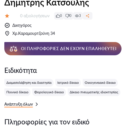
Δημήτρης Κατσούλης
Αξιολογήσεις:
0 αξιολογήσεων
0
0
3
Αξιολόγηση:
Δικηγόρος
Χρ.Καραμουρτζούνη 34
ΟΙ ΠΛΗΡΟΦΟΡΊΕΣ ΔΕΝ ΈΧΟΥΝ ΕΠΑΛΗΘΕΥΤΕΊ
Ειδικότητα
Διαμεσολάβηση και διαιτησία
Ιατρικό δίκαιο
Οικογενειακό δίκαιο
Ποινικό δίκαιο
Φορολογικό δίκαιο
Δίκαιο πνευματικής ιδιοκτησίας
Ανάπτυξη όλων
Πληροφορίες για τον ειδικό