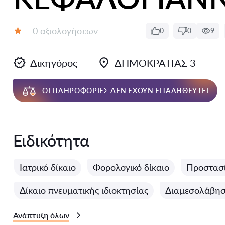
Αξιολογήσεις:
0 αξιολογήσεων
0
0
9
Αξιολόγηση:
Δικηγόρος
ΔΗΜΟΚΡΑΤΙΑΣ 3
ΟΙ ΠΛΗΡΟΦΟΡΊΕΣ ΔΕΝ ΈΧΟΥΝ ΕΠΑΛΗΘΕΥΤΕΊ
Ειδικότητα
Ιατρικό δίκαιο
Φορολογικό δίκαιο
Προστασ
Δίκαιο πνευματικής ιδιοκτησίας
Διαμεσολάβηση
Ανάπτυξη όλων