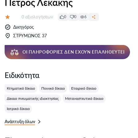
Πετρος Λεκακης
Αξιολογήσεις:
0 αξιολογήσεων
0
0
6
Αξιολόγηση:
Δικηγόρος
ΣΤΡΥΜΩΝΟΣ 37
ΟΙ ΠΛΗΡΟΦΟΡΊΕΣ ΔΕΝ ΈΧΟΥΝ ΕΠΑΛΗΘΕΥΤΕΊ
Ειδικότητα
Κτηματικό δίκαιο
Ποινικό δίκαιο
Εταιρικό δίκαιο
Δίκαιο πνευματικής ιδιοκτησίας
Μεταναστευτικό δίκαιο
Ιατρικό δίκαιο
Ανάπτυξη όλων