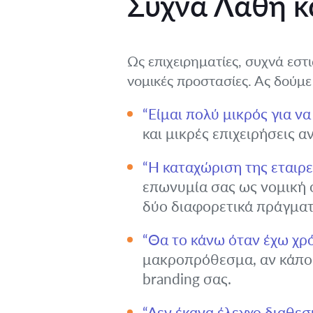
Συχνά Λάθη κ
Ως επιχειρηματίες, συχνά εστ
νομικές προστασίες. Ας δούμ
“Είμαι πολύ μικρός για ν
και μικρές επιχειρήσεις 
“Η καταχώριση της εταιρ
επωνυμία σας ως νομική ο
δύο διαφορετικά πράγματ
“Θα το κάνω όταν έχω χρ
μακροπρόθεσμα, αν κάποι
branding σας.
“Δεν έκανα έλεγχο διαθεσ