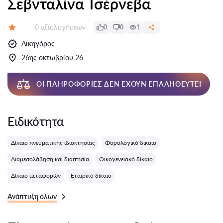
Σεβνταλίνα Τσέρνεβα
Αξιολογήσεις:
0 αξιολογήσεων
0
0
1
Αξιολόγηση:
Δικηγόρος
26ης οκτωβρίου 26
ΟΙ ΠΛΗΡΟΦΟΡΊΕΣ ΔΕΝ ΈΧΟΥΝ ΕΠΑΛΗΘΕΥΤΕΊ
Ειδικότητα
Δίκαιο πνευματικής ιδιοκτησίας
Φορολογικό δίκαιο
Διαμεσολάβηση και διαιτησία
Οικογενειακό δίκαιο
Δίκαιο μεταφορών
Εταιρικό δίκαιο
Ανάπτυξη όλων